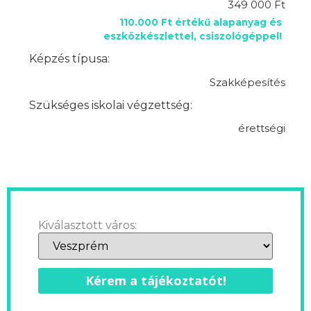
349 000 Ft
110.000 Ft értékű alapanyag és
eszközkészlettel, csiszológéppel!
Képzés típusa:
Szakképesítés
Szükséges iskolai végzettség:
érettségi
Kiválasztott város:
Kérem a tájékoztatót!