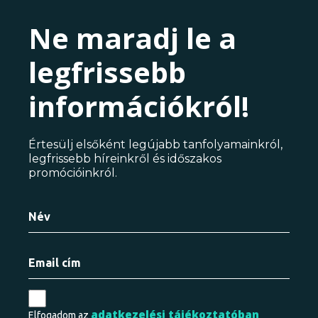
Ne maradj le a
legfrissebb
információkról!
Értesülj elsőként legújabb tanfolyamainkról,
legfrissebb híreinkről és időszakos
promócióinkról.
adatkezelési tájékoztatóban
Elfogadom az