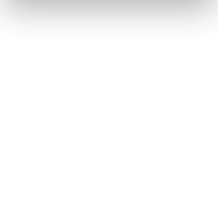
Végezd el
Manikűrös és körömdizájner
szakképesítés tanfolyam - Veszprém
tanfolyamunkat és váltsd valóra az álmaidat!
Töltsd ki adatlapunkat,
hogy eljuttathassuk Hozzád
INGYENES és MINDEN
KÖTELEZETTSÉGTŐL
MENTES tájékoztató
anyagunkat!
Kérjük, hogy a személyi
igazolványban szereplő
adatok alapján töltsd ki az
űrlapot!