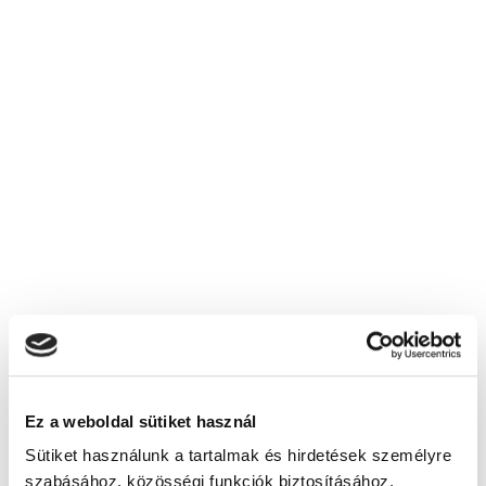
Milyen bankszámlaszámra kell utalni a
képzési díjat?
Mit írjak az utalási közleménybe?
Mit tartalmaz a képzési díj?
Nem kaptam mindenre választ, kihez
forduljak?
Képzésszervező
Knézics Dorottya
knezics.dorottya@tanfolyam.hu
+36309995390
Ez a weboldal sütiket használ
Sütiket használunk a tartalmak és hirdetések személyre
szabásához, közösségi funkciók biztosításához,