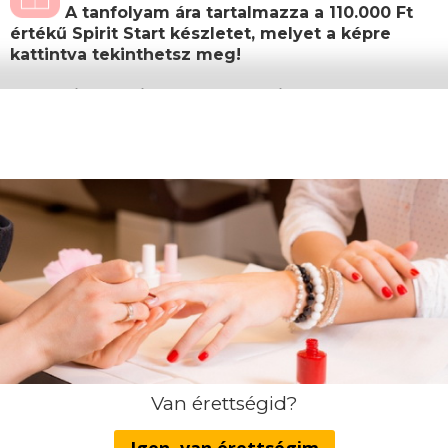
A tanfolyam ára tartalmazza a 110.000 Ft
értékű Spirit Start készletet, melyet a képre
kattintva tekinthetsz meg!
Most minden új hallgatónknak ingyenes
hozzáférést adunk ajándékba partnerünk, a
The Bright Academy 24.990 Ft értékű
Önfejlesztő, önismereti tréningjéhez
.
Továbbá a regisztráció után
megküldött
Ajándékutalványunkon
feltüntetett
termékek közül is választhatsz egyet!
A képzés teljes költsége, amely tartalmazza a
Spirit Start csomagot:
Képzési díj: 349.000 Ft
(egyösszegű befizetés
esetén)
Amennyiben nem egyösszegű befizetést választ,
Van érettségid?
akkor a részletfizetés az alábbiak szerint alakul: