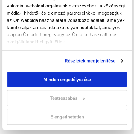
valamint weboldalforgalmunk elemzéséhez. a közösségi
" B " csoport
média-, hirdető- és elemező partnereinkkel megosztjuk
az Ön weboldalhasználatára vonatkozó adatait, amelyek
35 nap az indulásig!
kombinálják a más adatokat olyan adatokkal, amelyek
alapján Ön adott meg, vagy az Ön által használt más
Időtartam:
5-6 hónap
szolgáltatásokból gyűjtöttek.
Indulás időpontja:
2026-09-12
Képzés ára:
349 000 Ft
110.000 Ft értékű alapanyag és
Részletek megjelenítése
eszközkészlettel, csiszológéppel!
Vizsgadíj:
85 000 Ft
Vizsgadíj várható összege
Minden engedélyezése
Testreszabás
Lehet még jelentkezni?
Igen
Jelentkezem!
Elengedhetetlen