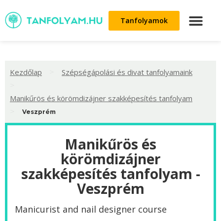
Tanfolyamok
>
Kezdőlap
Szépségápolási és divat tanfolyamaink
>
Manikűrös és körömdizájner szakképesítés tanfolyam
>
Veszprém
Manikűrös és
körömdizájner
szakképesítés tanfolyam -
Veszprém
Manicurist and nail designer course