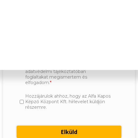
Kijelentem, hogy a regisztrációs
kérdőív kitöltésével, önként és
kifejezetten hozzájárulok ahhoz, hogy
az általam megadott e-mail címre
(a/az) Spirit Akadémia Kft. képzési
értesítő szolgáltatást nyújtson,
valamint az ehhez szükséges
Adatvédelmi
adataimat kezelje az
tájékoztatóban
foglaltak szerint. Az
adatvédelmi tájékoztatóban
foglaltakat megismertem és
elfogadom.
Hozzájárulok ahhoz, hogy az Alfa Kapos
Képző Központ Kft. hírlevelet küldjön
részemre.