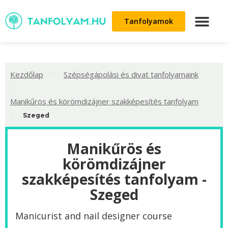
Tanfolyamok
>
Kezdőlap
Szépségápolási és divat tanfolyamaink
>
Manikűrös és körömdizájner szakképesítés tanfolyam
>
Szeged
Manikűrös és
körömdizájner
szakképesítés tanfolyam -
Szeged
Manicurist and nail designer course