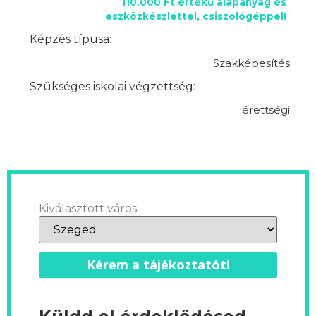
110.000 Ft értékű alapanyag és
eszközkészlettel, csiszológéppel!
Képzés típusa:
Szakképesítés
Szükséges iskolai végzettség:
érettségi
Kiválasztott város:
Kérem a tájékoztatót!