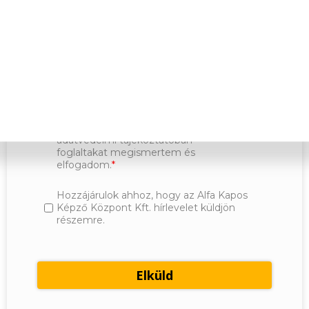
Kijelentem, hogy a regisztrációs
kérdőív kitöltésével, önként és
kifejezetten hozzájárulok ahhoz, hogy
az általam megadott e-mail címre
(a/az) Spirit Akadémia Kft. képzési
értesítő szolgáltatást nyújtson,
valamint az ehhez szükséges
Adatvédelmi
adataimat kezelje az
tájékoztatóban
foglaltak szerint. Az
adatvédelmi tájékoztatóban
foglaltakat megismertem és
elfogadom.
Hozzájárulok ahhoz, hogy az Alfa Kapos
Képző Központ Kft. hírlevelet küldjön
részemre.