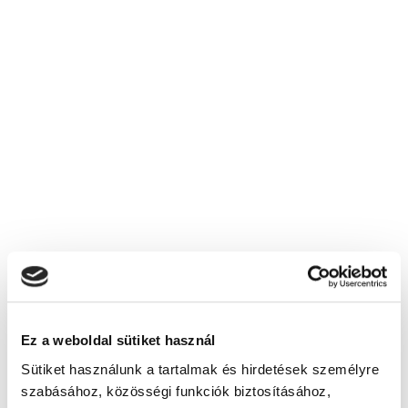
képzési díjat?
Mit írjak az utalási közleménybe?
Mit tartalmaz a képzési díj?
Nem kaptam mindenre választ, kihez
forduljak?
Képzésszervező
Boros Rebeka
boros.rebeka@tanfolyam.hu
+36307569535
Ez a weboldal sütiket használ
Sütiket használunk a tartalmak és hirdetések személyre
szabásához, közösségi funkciók biztosításához,