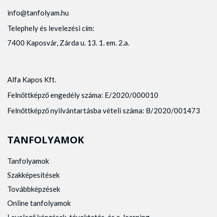
info@tanfolyam.hu
Telephely és levelezési cím:
7400 Kaposvár, Zárda u. 13. 1. em. 2.a.
Alfa Kapos Kft.
Felnőttképző engedély száma: E/2020/000010
Felnőttképző nyilvántartásba vételi száma: B/2020/001473
TANFOLYAMOK
Tanfolyamok
Szakképesítések
Továbbképzések
Online tanfolyamok
Levelező képzések, távoktatás, és e-learning