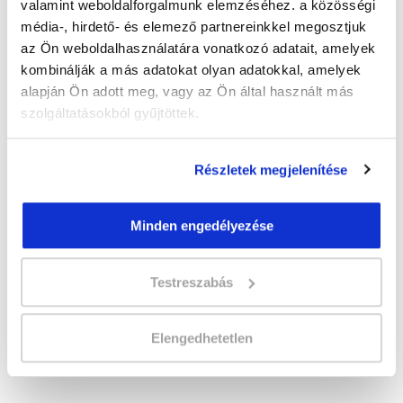
valamint weboldalforgalmunk elemzéséhez. a közösségi
" B " csoport
média-, hirdető- és elemező partnereinkkel megosztjuk
33 nap az indulásig!
az Ön weboldalhasználatára vonatkozó adatait, amelyek
kombinálják a más adatokat olyan adatokkal, amelyek
Időtartam:
5-6 hónap
alapján Ön adott meg, vagy az Ön által használt más
Indulás időpontja:
2026-09-12
szolgáltatásokból gyűjtöttek.
Képzés ára:
349 000 Ft
110.000 Ft értékű alapanyag és
eszközkészlettel, csiszológéppel!
Részletek megjelenítése
Vizsgadíj:
85 000 Ft
Vizsgadíj várható összege
Minden engedélyezése
Testreszabás
Lehet még jelentkezni?
Igen
Jelentkezem!
Elengedhetetlen