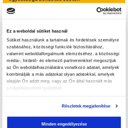
Vizsgadíj:
80 000 Ft
Vizsgadíj várható összege
Ez a weboldal sütiket használ
A csoport a meghirdetett időpontban
Sütiket használunk a tartalmak és hirdetések személyre
biztosan indul!
szabásához, közösségi funkciók biztosításához,
Lehet még csatlakozni?
Igen
valamint weboldalforgalmunk elemzéséhez. a közösségi
média-, hirdető- és elemező partnereinkkel megosztjuk
Jelentkezem!
az Ön weboldalhasználatára vonatkozó adatait, amelyek
kombinálják a más adatokat olyan adatokkal, amelyek
alapján Ön adott meg, vagy az Ön által használt más
szolgáltatásokból gyűjtöttek.
" F " csoport
49 nap az indulásig!
Részletek megjelenítése
Időtartam:
6 hónap
Indulás időpontja:
2026-09-25
Minden engedélyezése
Képzés ára:
309 000 Ft