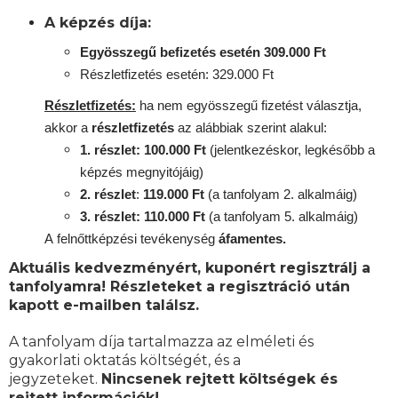
A képzés díja:
Egyösszegű befizetés esetén 309.000 Ft
Részletfizetés esetén: 329.000 Ft
Részletfizetés:
ha nem egyösszegű fizetést választja,
akkor a
részletfizetés
az alábbiak szerint alakul:
1. részlet: 100.000 Ft
(jelentkezéskor, legkésőbb a
képzés megnyitójáig)
2. részlet
:
119
.000 Ft
(a tanfolyam 2. alkalmáig)
3. részlet: 110.000 Ft
(a tanfolyam 5. alkalmáig)
A
felnőttképzési
tevékenység
áfamentes.
Aktuális kedvezményért, kuponért regisztrálj a
tanfolyamra! Részleteket a regisztráció után
kapott e-mailben találsz.
A tanfolyam díja tartalmazza az elméleti és
gyakorlati oktatás költségét, és a
jegyzeteket.
Nincsenek rejtett költségek és
rejtett információk!