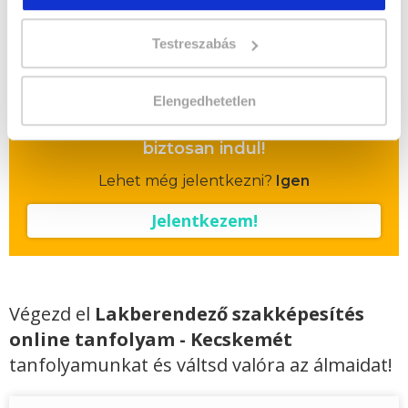
egyösszegű befizetés esetén
Vizsgadíj:
80 000 Ft
Testreszabás
Vizsgadíj várható összege
Elengedhetetlen
A csoport a meghirdetett időpontban
biztosan indul!
Lehet még jelentkezni?
Igen
Jelentkezem!
Végezd el
Lakberendező szakképesítés
online tanfolyam - Kecskemét
tanfolyamunkat és váltsd valóra az álmaidat!