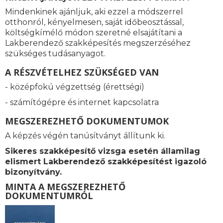
Mindenkinek ajánljuk, aki ezzel a módszerrel
otthonról, kényelmesen, saját időbeosztással,
költségkímélő módon szeretné elsajátítani a
Lakberendező szakképesítés megszerzéséhez
szükséges tudásanyagot.
A RÉSZVÉTELHEZ SZÜKSÉGED VAN
- középfokú végzettség (érettségi)
- számítógépre és internet kapcsolatra
MEGSZEREZHETŐ DOKUMENTUMOK
A képzés végén tanúsítványt állítunk ki.
Sikeres szakképesítő vizsga esetén államilag
elismert Lakberendező szakképesítést igazoló
bizonyítvány.
MINTA A MEGSZEREZHETŐ
DOKUMENTUMRÓL