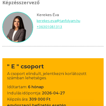
Képzésszervező
Kerekes Éva
kerekes.eva@tanfolyam.hu
+36301081313
" E " csoport
A csoport elindult, jelentkezni korlátozott
számban lehetséges.
Időtartam:
6 hónap
Indulás időpontja:
2026-04-27
Képzés ára:
309 000 Ft
egyösszegű befizetés esetén