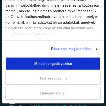
valamint weboldalforgalmunk elemzéséhez. a közösségi
Ne maradj le a
média-, hirdető- és elemező partnereinkkel megosztjuk
az Ön weboldalhasználatára vonatkozó adatait, amelyek
legfrissebb
kombinálják a más adatokat olyan adatokkal, amelyek
alapján Ön adott meg, vagy az Ön által használt más
információkról!
szolgáltatásokból gyűjtöttek.
Részletek megjelenítése
Értesülj elsőként legújabb tanfolyamainkról,
legfrissebb híreinkről és időszakos
promócióinkról.
Minden engedélyezése
Testreszabás
Elengedhetetlen