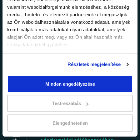
valamint weboldalforgalmunk elemzéséhez. a közösségi
Ne maradj le a
média-, hirdető- és elemező partnereinkkel megosztjuk
az Ön weboldalhasználatára vonatkozó adatait, amelyek
legfrissebb
kombinálják a más adatokat olyan adatokkal, amelyek
alapján Ön adott meg, vagy az Ön által használt más
információkról!
szolgáltatásokból gyűjtöttek.
Részletek megjelenítése
Értesülj elsőként legújabb tanfolyamainkról,
legfrissebb híreinkről és időszakos
promócióinkról.
Minden engedélyezése
Testreszabás
Elengedhetetlen