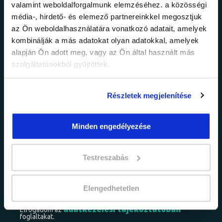
valamint weboldalforgalmunk elemzéséhez. a közösségi
Ne maradj le a
média-, hirdető- és elemező partnereinkkel megosztjuk
az Ön weboldalhasználatára vonatkozó adatait, amelyek
legfrissebb
kombinálják a más adatokat olyan adatokkal, amelyek
alapján Ön adott meg, vagy az Ön által használt más
információkról!
szolgáltatásokból gyűjtöttek.
Értesülj elsőként legújabb tanfolyamainkról,
Részletek megjelenítése
legfrissebb híreinkről és időszakos
promócióinkról.
Minden engedélyezése
Testreszabás
Elengedhetetlen
adatkezelési tájékoztatóban
Elfogadom az
foglaltakat.