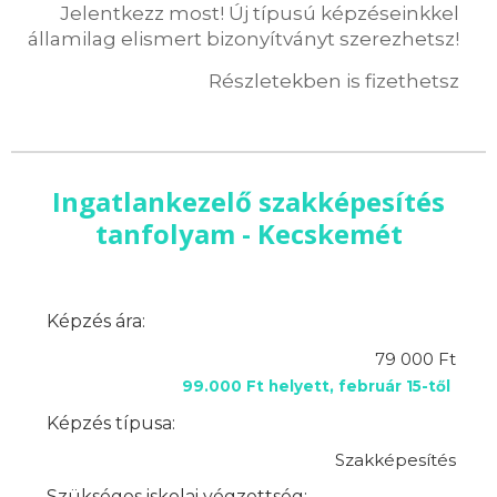
Jelentkezz most! Új típusú képzéseinkkel
államilag elismert bizonyítványt szerezhetsz!
Részletekben is fizethetsz
Ingatlankezelő szakképesítés
tanfolyam - Kecskemét
Képzés ára:
79 000 Ft
99.000 Ft helyett, február 15-től
Képzés típusa:
Szakképesítés
Szükséges iskolai végzettség: