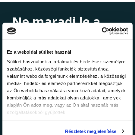
Ne maradj le a
legfrissebb
információkról!
Ez a weboldal sütiket használ
Sütiket használunk a tartalmak és hirdetések személyre
Értesülj elsőként legújabb tanfolyamainkról,
szabásához, közösségi funkciók biztosításához,
legfrissebb híreinkről és időszakos
valamint weboldalforgalmunk elemzéséhez. a közösségi
promócióinkról.
média-, hirdető- és elemező partnereinkkel megosztjuk
az Ön weboldalhasználatára vonatkozó adatait, amelyek
kombinálják a más adatokat olyan adatokkal, amelyek
alapján Ön adott meg, vagy az Ön által használt más
szolgáltatásokból gyűjtöttek.
Részletek megjelenítése