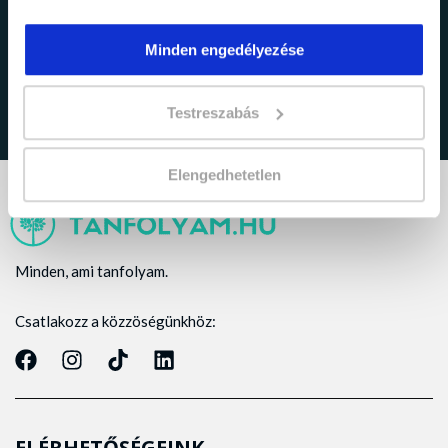
adatkezelési tájékoztatóban
Elfogadom az
foglaltakat.
Minden engedélyezése
Testreszabás
Elengedhetetlen
Minden, ami tanfolyam.
Csatlakozz a közzöségünkhöz:
ELÉRHETŐSÉGEINK