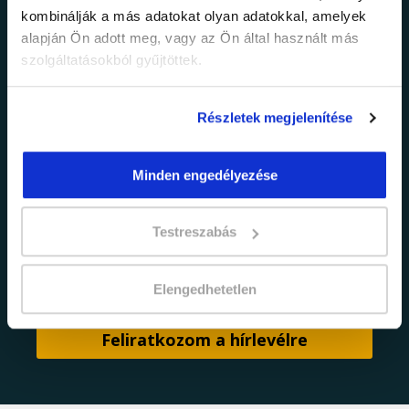
információkról!
kombinálják a más adatokat olyan adatokkal, amelyek
alapján Ön adott meg, vagy az Ön által használt más
Értesülj elsőként legújabb tanfolyamainkról,
szolgáltatásokból gyűjtöttek.
legfrissebb híreinkről és időszakos
promócióinkról.
Részletek megjelenítése
Minden engedélyezése
Testreszabás
adatkezelési tájékoztatóban
Elfogadom az
foglaltakat.
Elengedhetetlen