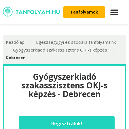
Tanfolyamok
>
Kezdőlap
Egészségügyi és szociális tanfolyamaink
>
>
Gyógyszerkiadó szakasszisztens OKJ-s képzés
Debrecen
Gyógyszerkiadó
szakasszisztens OKJ-s
képzés - Debrecen
Regisztrálok!