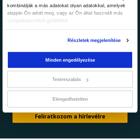
információkról!
kombinálják a más adatokat olyan adatokkal, amelyek
alapján Ön adott meg, vagy az Ön által használt más
Értesülj elsőként legújabb tanfolyamainkról,
szolgáltatásokból gyűjtöttek.
legfrissebb híreinkről és időszakos
promócióinkról.
Részletek megjelenítése
Minden engedélyezése
Testreszabás
adatkezelési tájékoztatóban
Elfogadom az
foglaltakat.
Elengedhetetlen