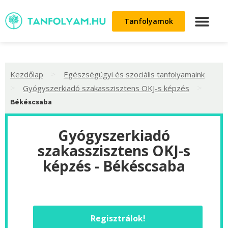
Tanfolyamok
>
Kezdőlap
Egészségügyi és szociális tanfolyamaink
>
>
Gyógyszerkiadó szakasszisztens OKJ-s képzés
Békéscsaba
Gyógyszerkiadó
szakasszisztens OKJ-s
képzés - Békéscsaba
Regisztrálok!