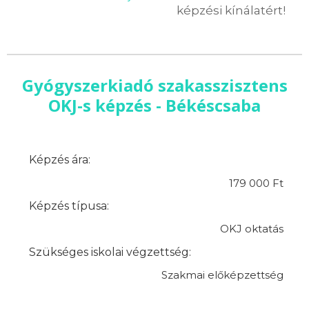
képzési kínálatért!
Gyógyszerkiadó szakasszisztens
OKJ-s képzés - Békéscsaba
Képzés ára:
179 000 Ft
Képzés típusa:
OKJ oktatás
Szükséges iskolai végzettség:
Szakmai előképzettség