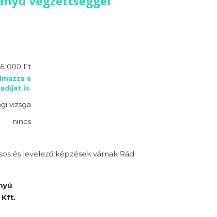
rányú végzettséggel
5 000 Ft
almazza a
adíjat is.
gi vizsga
nincs
sos és levelező képzések várnak Rád.
nyú
Kft.