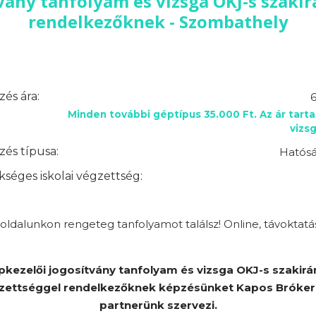
vány tanfolyam és vizsga OKJ-s szaki
rendelkezőknek - Szombathely
és ára:
6
Minden további géptípus 35.000 Ft. Az ár tart
vizsg
és típusa:
Hatósá
séges iskolai végzettség:
ldalunkon rengeteg tanfolyamot találsz! Online, távoktatá
pkezelői jogosítvány tanfolyam és vizsga OKJ-s szakirá
zettséggel rendelkezőknek képzésünket Kapos Bróker 
partnerünk szervezi.