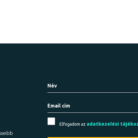
adatkezelési tájéko
Elfogadom az
issebb