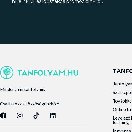
híreinkről és időszakos promócióinkról.
TANF
Tanfolya
Minden, ami tanfolyam.
Szakképe
Továbbké
Csatlakozz a közzöségünkhöz:
Online t
Levelező 
learning
Ingyenes 