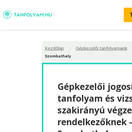
>
Kezdőlap
Gépkezelői tanfolyamaink
Szombathely
Gépkezelői jogos
tanfolyam és viz
szakirányú végze
rendelkezőknek -