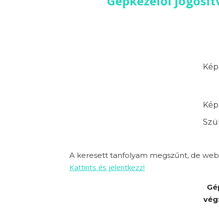
Gépkezelői jogosít
Képz
Képz
Szük
A keresett tanfolyam megszűnt, de webo
Kattints és jelentkezz!
Gé
vég