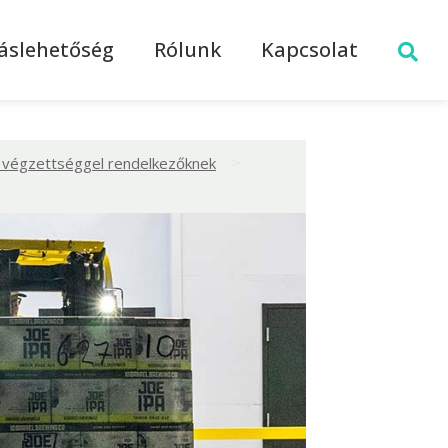
láslehetőség
Rólunk
Kapcsolat
>
ú végzettséggel rendelkezőknek