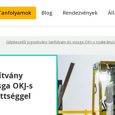
Tanfolyamok
Blog
Rendezvények
Ál
>
Gépkezelői jogosítvány tanfolyam és vizsga OKJ-s szakirány
ítvány
sga OKJ-s
ttséggel