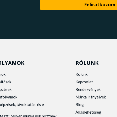
OLYAMOK
RÓLUNK
mok
Rólunk
sítések
Kapcsolat
pzések
Rendezvények
anfolyamok
Márka Irányelvek
képzések, távoktatás, és e-
Blog
Álláslehetőség
teszt: Milyen munka illik hozzám?