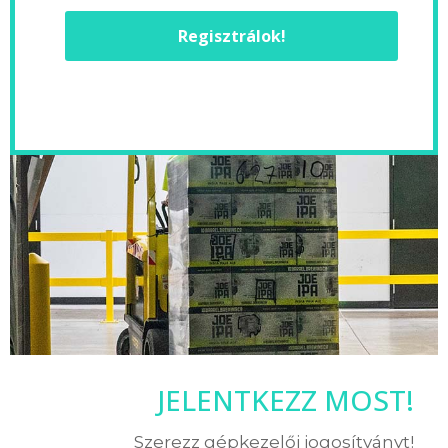
Regisztrálok!
JELENTKEZZ MOST!
Szerezz gépkezelői jogosítványt!