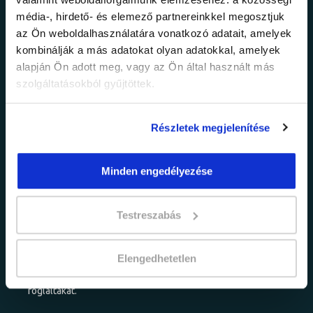
Ne maradj le a
média-, hirdető- és elemező partnereinkkel megosztjuk
legfrissebb
az Ön weboldalhasználatára vonatkozó adatait, amelyek
kombinálják a más adatokat olyan adatokkal, amelyek
információkról!
alapján Ön adott meg, vagy az Ön által használt más
szolgáltatásokból gyűjtöttek.
Értesülj elsőként legújabb tanfolyamainkról,
legfrissebb híreinkről és időszakos
Részletek megjelenítése
promócióinkról.
Minden engedélyezése
Testreszabás
Elengedhetetlen
adatkezelési tájékoztatóban
Elfogadom az
foglaltakat.