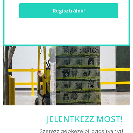
Regisztrálok!
JELENTKEZZ MOST!
Szerezz gépkezelői jogosítványt!