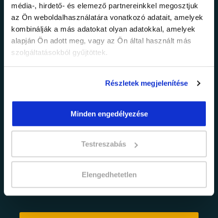
média-, hirdető- és elemező partnereinkkel megosztjuk
legfrissebb
az Ön weboldalhasználatára vonatkozó adatait, amelyek
kombinálják a más adatokat olyan adatokkal, amelyek
információkról!
alapján Ön adott meg, vagy az Ön által használt más
szolgáltatásokból gyűjtöttek.
Értesülj elsőként legújabb tanfolyamainkról,
legfrissebb híreinkről és időszakos
Részletek megjelenítése
promócióinkról.
Minden engedélyezése
Testreszabás
Elengedhetetlen
adatkezelési tájékoztatóban
Elfogadom az
foglaltakat.