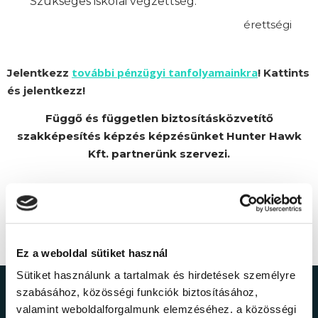
Szükséges iskolai végzettség:
érettségi
további pénzügyi tanfolyamainkra
Jelentkezz
! Kattints
és jelentkezz!
Függő és független biztosításközvetítő
szakképesítés képzés képzésünket Hunter Hawk
Kft. partnerünk szervezi.
Ez a weboldal sütiket használ
Sütiket használunk a tartalmak és hirdetések személyre
szabásához, közösségi funkciók biztosításához,
Ne maradj le a
valamint weboldalforgalmunk elemzéséhez. a közösségi