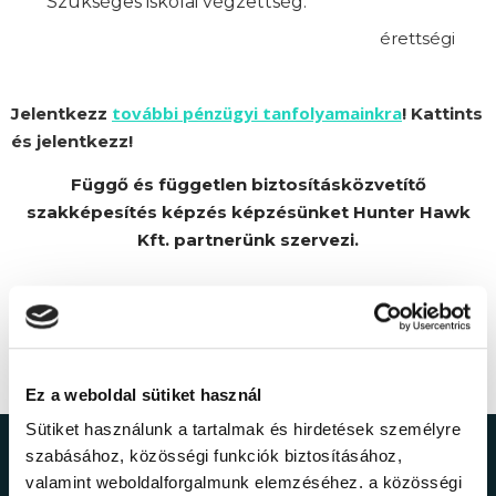
Szükséges iskolai végzettség:
érettségi
további pénzügyi tanfolyamainkra
Jelentkezz
! Kattints
és jelentkezz!
Függő és független biztosításközvetítő
szakképesítés képzés képzésünket Hunter Hawk
Kft. partnerünk szervezi.
Ez a weboldal sütiket használ
Sütiket használunk a tartalmak és hirdetések személyre
szabásához, közösségi funkciók biztosításához,
Ne maradj le a
valamint weboldalforgalmunk elemzéséhez. a közösségi