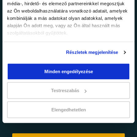
média-, hirdető- és elemező partnereinkkel megosztjuk
legfrissebb
az Ön weboldalhasználatára vonatkozó adatait, amelyek
kombinálják a más adatokat olyan adatokkal, amelyek
információkról!
alapján Ön adott meg, vagy az Ön által használt más
szolgáltatásokból gyűjtöttek.
Értesülj elsőként legújabb tanfolyamainkról,
legfrissebb híreinkről és időszakos
Részletek megjelenítése
promócióinkról.
Minden engedélyezése
Testreszabás
Elengedhetetlen
adatkezelési tájékoztatóban
Elfogadom az
foglaltakat.