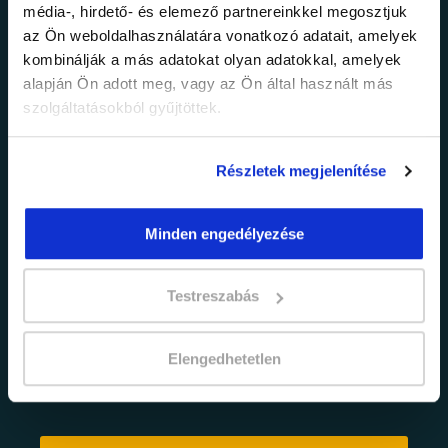
média-, hirdető- és elemező partnereinkkel megosztjuk
legfrissebb
az Ön weboldalhasználatára vonatkozó adatait, amelyek
kombinálják a más adatokat olyan adatokkal, amelyek
információkról!
alapján Ön adott meg, vagy az Ön által használt más
szolgáltatásokból gyűjtöttek.
Értesülj elsőként legújabb tanfolyamainkról,
legfrissebb híreinkről és időszakos
Részletek megjelenítése
promócióinkról.
Minden engedélyezése
Testreszabás
Elengedhetetlen
adatkezelési tájékoztatóban
Elfogadom az
foglaltakat.