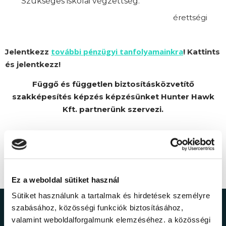
Szükséges iskolai végzettség:
érettségi
további pénzügyi tanfolyamainkra
Jelentkezz
! Kattints
és jelentkezz!
Függő és független biztosításközvetítő
szakképesítés képzés képzésünket Hunter Hawk
Kft. partnerünk szervezi.
Ez a weboldal sütiket használ
Sütiket használunk a tartalmak és hirdetések személyre
szabásához, közösségi funkciók biztosításához,
Ne maradj le a
valamint weboldalforgalmunk elemzéséhez. a közösségi