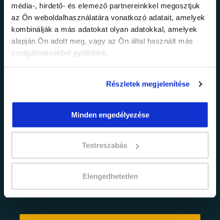
média-, hirdető- és elemező partnereinkkel megosztjuk
legfrissebb
az Ön weboldalhasználatára vonatkozó adatait, amelyek
kombinálják a más adatokat olyan adatokkal, amelyek
információkról!
alapján Ön adott meg, vagy az Ön által használt más
szolgáltatásokból gyűjtöttek.
Értesülj elsőként legújabb tanfolyamainkról,
legfrissebb híreinkről és időszakos
Részletek megjelenítése
promócióinkról.
Minden engedélyezése
Testreszabás
Elengedhetetlen
adatkezelési tájékoztatóban
Elfogadom az
foglaltakat.