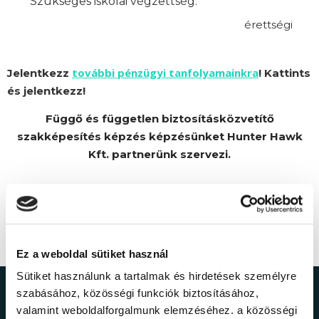
Szükséges iskolai végzettség:
érettségi
további pénzügyi tanfolyamainkra
Jelentkezz
! Kattints
és jelentkezz!
Függő és független biztosításközvetítő
szakképesítés képzés képzésünket Hunter Hawk
Kft. partnerünk szervezi.
Ez a weboldal sütiket használ
Sütiket használunk a tartalmak és hirdetések személyre
szabásához, közösségi funkciók biztosításához,
Ne maradj le a
valamint weboldalforgalmunk elemzéséhez. a közösségi