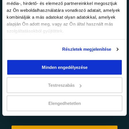
média-, hirdető- és elemező partnereinkkel megosztjuk
legfrissebb
az Ön weboldalhasználatára vonatkozó adatait, amelyek
kombinálják a más adatokat olyan adatokkal, amelyek
információkról!
alapján Ön adott meg, vagy az Ön által használt más
szolgáltatásokból gyűjtöttek.
Értesülj elsőként legújabb tanfolyamainkról,
legfrissebb híreinkről és időszakos
Részletek megjelenítése
promócióinkról.
Minden engedélyezése
Testreszabás
Elengedhetetlen
adatkezelési tájékoztatóban
Elfogadom az
foglaltakat.