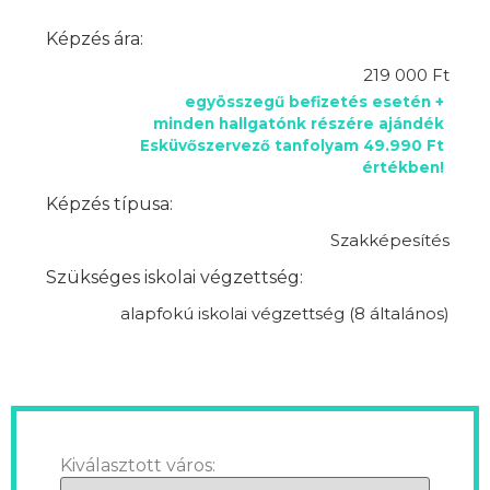
Képzés ára:
219 000 Ft
egyösszegű befizetés esetén +
minden hallgatónk részére ajándék
Esküvőszervező tanfolyam 49.990 Ft
értékben!
Képzés típusa:
Szakképesítés
Szükséges iskolai végzettség:
alapfokú iskolai végzettség (8 általános)
Kiválasztott város: