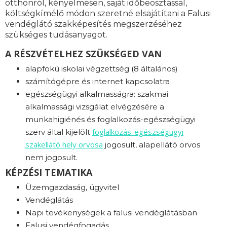
otthonról, kényelmesen, saját időbeosztással,
költségkímélő módon szeretné elsajátítani a Falusi
vendéglátó szakképesítés megszerzéséhez
szükséges tudásanyagot.
A RÉSZVÉTELHEZ SZÜKSÉGED VAN
alapfokú iskolai végzettség (8 általános)
számítógépre és internet kapcsolatra
egészségügyi alkalmasságra: s
zakmai
alkalmassági vizsgálat elvégzésére a
munkahigiénés és foglalkozás-egészségügyi
foglalkozás-
egészségügyi
szerv által kijelölt
szakellátó hely orvosa
jogosult, alapellátó orvos
nem jogosult.
KÉPZÉSI TEMATIKA
Üzemgazdaság, ügyvitel
Vendéglátás
Napi tevékenységek a falusi vendéglátásban
Falusi vendégfogadás