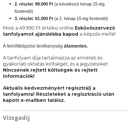
2. részlet
:
89
.000 Ft
(a következő hónap 15-éig
fizetendő)
3. részlet
:
61
.000 Ft
(a 2. hónap 15-éig fizetendő)
Most a 49.990 Ft értékű online
Esküvőszervező
tanfolyamot ajándékba kapod
a képzés mellé!
A felnőttképzési tevékenység
áfamentes.
A tanfolyam díja tartalmazza az elméleti és
gyakorlati oktatás költségét, és a jegyzeteket.
Nincsenek rejtett költségek és rejtett
információk!
Aktuális kedvezményért regisztrálj a
tanfolyamra! Részleteket a regisztráció után
kapott e-mailben találsz.
Vizsgadíj