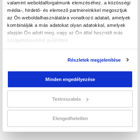
valamint weboldalforgalmunk elemzéséhez. a közösségi
média-, hirdető- és elemező partnereinkkel megosztjuk
" B " csoport
az Ön weboldalhasználatára vonatkozó adatait, amelyek
Időtartam:
5-6 hónap
kombinálják a más adatokat olyan adatokkal, amelyek
Indulás időpontja:
2026-09-25
alapján Ön adott meg, vagy az Ön által használt más
Képzés ára:
219 000 Ft
szolgáltatásokból gyűjtöttek.
egyösszegű befizetés esetén + minden
hallgatónk részére ajándék Esküvőszervező
tanfolyam 49.990 Ft értékben!
Részletek megjelenítése
Vizsgadíj:
65 000 Ft
Vizsgadíj várható összege
Minden engedélyezése
Testreszabás
Lehet még jelentkezni?
Igen
Jelentkezem!
Elengedhetetlen