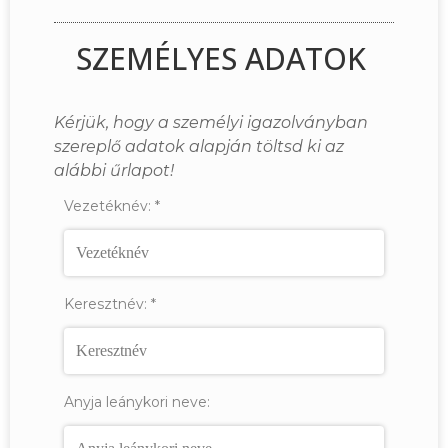
SZEMÉLYES ADATOK
Kérjük, hogy a személyi igazolványban
szereplő adatok alapján töltsd ki az
alábbi űrlapot!
Vezetéknév:
*
Keresztnév:
*
Anyja leánykori neve: