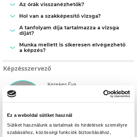
Az órák visszanézhetők?
Hol van a szakképesítő vizsga?
A tanfolyam díja tartalmazza a vizsga
díját?
Munka mellett is sikeresen elvégezhető
a képzés?
Képzésszervező
Kerekes Éva
kerekes.eva@tanfolyam.hu
+36301081313
Ez a weboldal sütiket használ
Sütiket használunk a tartalmak és hirdetések személyre
szabásához, közösségi funkciók biztosításához,