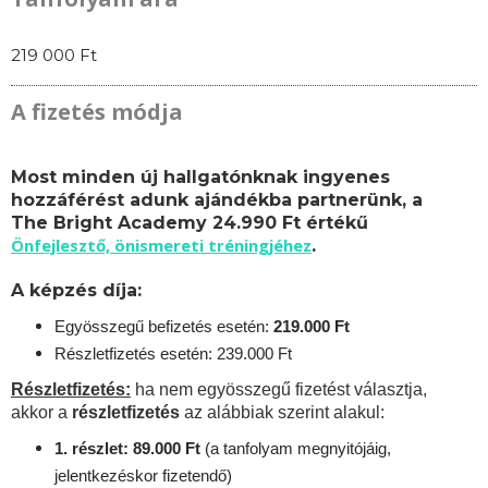
219 000 Ft
A fizetés módja
Most minden új hallgatónknak ingyenes
hozzáférést adunk ajándékba partnerünk, a
The Bright Academy 24.990 Ft értékű
Önfejlesztő, önismereti tréningjéhez
.
A képzés díja:
Egyösszegű befizetés esetén:
219.
000 Ft
Részletfizetés esetén: 239.000 Ft
Részletfizetés:
ha nem egyösszegű fizetést választja,
akkor a
részletfizetés
az alábbiak szerint alakul:
1. részlet: 89.000 Ft
(a tanfolyam megnyitójáig,
jelentkezéskor fizetendő)