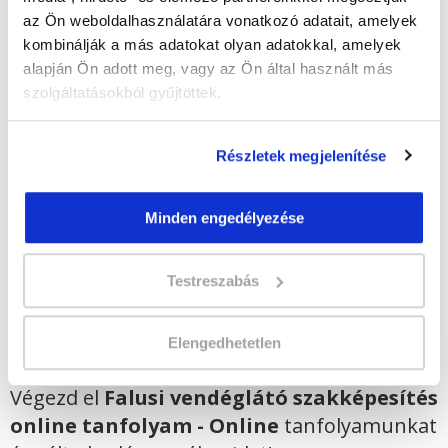
Időtartam:
5-6 hónap
az Ön weboldalhasználatára vonatkozó adatait, amelyek
Indulás időpontja:
2026-09-25
kombinálják a más adatokat olyan adatokkal, amelyek
Képzés ára:
219 000 Ft
alapján Ön adott meg, vagy az Ön által használt más
egyösszegű befizetés esetén + minden
szolgáltatásokból gyűjtöttek.
hallgatónk részére ajándék Esküvőszervező
tanfolyam 49.990 Ft értékben!
Vizsgadíj:
65 000 Ft
Részletek megjelenítése
Vizsgadíj várható összege
Minden engedélyezése
Lehet még jelentkezni?
Igen
Testreszabás
Jelentkezem!
Elengedhetetlen
Végezd el
Falusi vendéglátó szakképesítés
online tanfolyam - Online
tanfolyamunkat