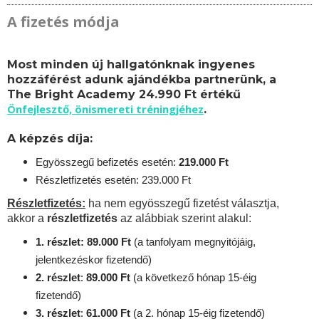
A fizetés módja
Most minden új hallgatónknak ingyenes
hozzáférést adunk ajándékba partnerünk, a
The Bright Academy 24.990 Ft értékű
Önfejlesztő, önismereti tréningjéhez
.
A képzés díja:
Egyösszegű befizetés esetén:
219.
000 Ft
Részletfizetés esetén: 239.000 Ft
Részletfizetés:
ha nem egyösszegű fizetést választja,
akkor a
részletfizetés
az alábbiak szerint alakul:
1. részlet: 89.000 Ft
(a tanfolyam megnyitójáig,
jelentkezéskor fizetendő)
2. részlet
:
89
.000 Ft
(a következő hónap 15-éig
fizetendő)
3. részlet
:
61
.000 Ft
(a 2. hónap 15-éig fizetendő)