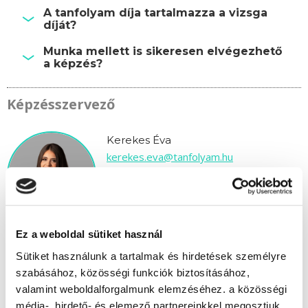
A tanfolyam díja tartalmazza a vizsga
díját?
Munka mellett is sikeresen elvégezhető
a képzés?
Képzésszervező
Kerekes Éva
kerekes.eva@tanfolyam.hu
+36301081313
Ez a weboldal sütiket használ
Sütiket használunk a tartalmak és hirdetések személyre
szabásához, közösségi funkciók biztosításához,
" B " csoport
valamint weboldalforgalmunk elemzéséhez. a közösségi
média-, hirdető- és elemező partnereinkkel megosztjuk