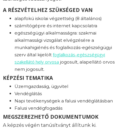
A RÉSZVÉTELHEZ SZÜKSÉGED VAN
alapfokú iskolai végzettség (8 általános)
számítógépre és internet kapcsolatra
egészségügyi alkalmasságra: s
zakmai
alkalmassági vizsgálat elvégzésére a
munkahigiénés és foglalkozás-egészségügyi
foglalkozás-
egészségügyi
szerv által kijelölt
szakellátó hely orvosa
jogosult, alapellátó orvos
nem jogosult.
KÉPZÉSI TEMATIKA
Üzemgazdaság, ügyvitel
Vendéglátás
Napi tevékenységek a falusi vendéglátásban
Falusi vendégfogadás
MEGSZEREZHETŐ DOKUMENTUMOK
A képzés végén tanúsítványt állítunk ki.