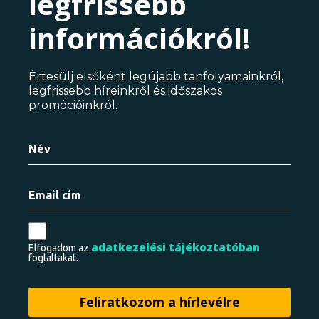
legfrissebb
információkról!
Értesülj elsőként legújabb tanfolyamainkról,
legfrissebb híreinkről és időszakos
promócióinkról.
adatkezelési tájékoztatóban
Elfogadom az
foglaltakat.