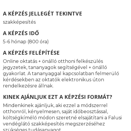
A KÉPZÉS JELLEGÉT TEKINTVE
szakképesítés
A KÉPZÉS IDŐ
5-6 hónap (800 óra)
A KÉPZÉS FELÉPÍTÉSE
Online oktatás + önálló otthoni felkészülés
jegyzetek, tananyagok segítségével + önálló
gyakorlat. A tananyaggal kapcsolatban felmerülő
kérdésekben az oktatók elektronikus úton
rendelkezésre állnak.
KINEK AJÁNLJUK EZT A KÉPZÉSI FORMÁT?
Mindenkinek ajánljuk, aki ezzel a módszerrel
otthonról, kényelmesen, saját időbeosztással,
költségkímélő módon szeretné elsajátítani a Falusi
vendéglátó szakképesítés megszerzéséhez
szükséges tudásanyagot.