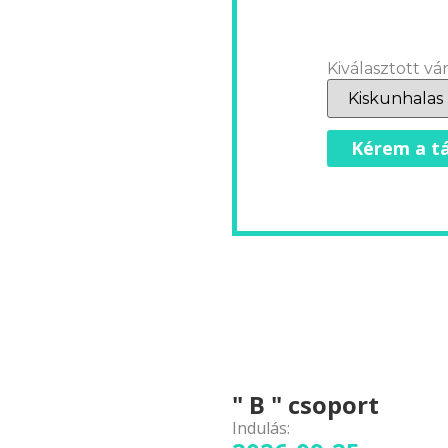
Kiválasztott vár
Kérem a tá
" B " csoport
Indulás: