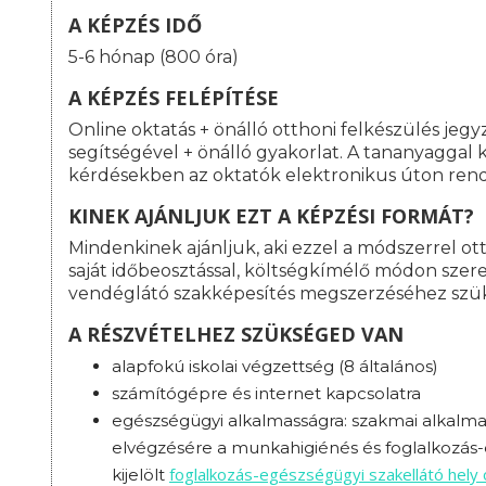
A KÉPZÉS IDŐ
5-6 hónap (800 óra)
A KÉPZÉS FELÉPÍTÉSE
Online oktatás + önálló otthoni felkészülés jeg
segítségével + önálló gyakorlat. A tananyaggal
kérdésekben az oktatók elektronikus úton rend
KINEK AJÁNLJUK EZT A KÉPZÉSI FORMÁT?
Mindenkinek ajánljuk, aki ezzel a módszerrel o
saját időbeosztással, költségkímélő módon szeret
vendéglátó szakképesítés megszerzéséhez szü
A RÉSZVÉTELHEZ SZÜKSÉGED VAN
alapfokú iskolai végzettség (8 általános)
számítógépre és internet kapcsolatra
egészségügyi alkalmasságra: s
zakmai alkalmas
elvégzésére a munkahigiénés és foglalkozás-e
foglalkozás-
egészségügyi szakellátó hely
kijelölt