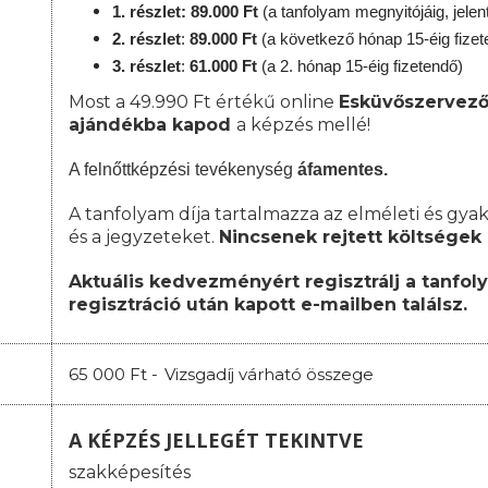
1. részlet: 89.000 Ft
(a tanfolyam megnyitójáig, jele
2. részlet
:
89
.000 Ft
(a következő hónap 15-éig fizet
3. részlet
:
61
.000 Ft
(a 2. hónap 15-éig fizetendő)
Most a 49.990 Ft értékű online
Esküvőszervező
ajándékba kapod
a képzés mellé!
A felnőttképzési tevékenység
áfamentes.
A tanfolyam díja tartalmazza az elméleti és gyak
és a jegyzeteket.
Nincsenek rejtett költségek 
Aktuális kedvezményért regisztrálj a tanfol
regisztráció után kapott e-mailben találsz.
65 000 Ft -
Vizsgadíj várható összege
A KÉPZÉS JELLEGÉT TEKINTVE
szakképesítés