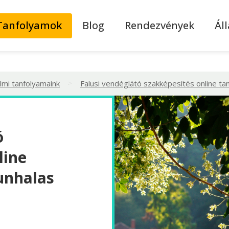
Tanfolyamok
Blog
Rendezvények
Ál
>
lmi tanfolyamaink
Falusi vendéglátó szakképesítés online ta
ó
line
unhalas