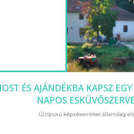
OST ÉS AJÁNDÉKBA KAPSZ EGY 
NAPOS ESKÜVŐSZERV
Új típusú képzéseinkkel államilag el