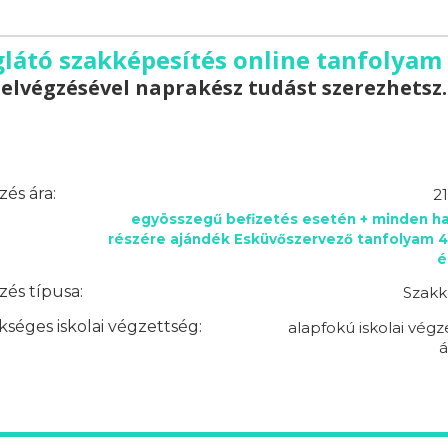
glátó szakképesítés online tanfolyam 
elvégzésével naprakész tudást szerezhetsz.
és ára:
2
egyösszegű befizetés esetén + minden ha
részére ajándék Esküvőszervező tanfolyam 4
é
és típusa:
Szakk
séges iskolai végzettség:
alapfokú iskolai végz
á