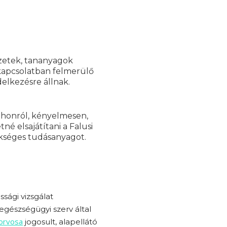
yzetek, tananyagok
 kapcsolatban felmerülő
elkezésre állnak.
tthonról, kényelmesen,
né elsajátítani a Falusi
kséges tudásanyagot.
sági vizsgálat
gészségügyi szerv által
 orvosa
jogosult, alapellátó