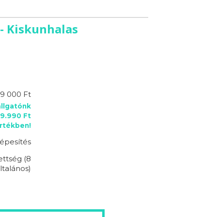
- Kiskunhalas
19 000 Ft
llgatónk
9.990 Ft
rtékben!
épesítés
ettség (8
ltalános)