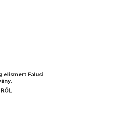
 elismert Falusi
vány.
MRÓL