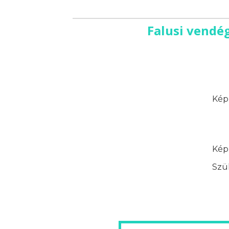
Falusi vendé
Képz
Képz
Szük