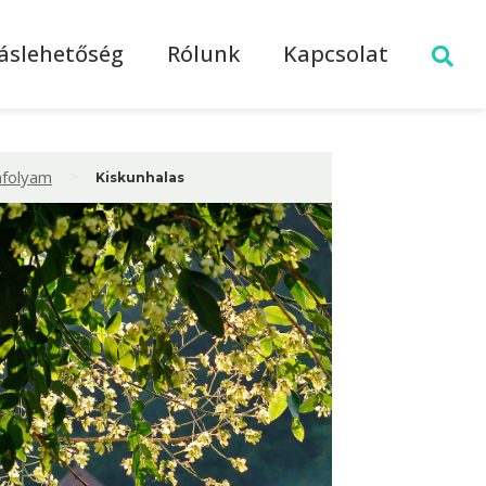
láslehetőség
Rólunk
Kapcsolat
>
nfolyam
Kiskunhalas