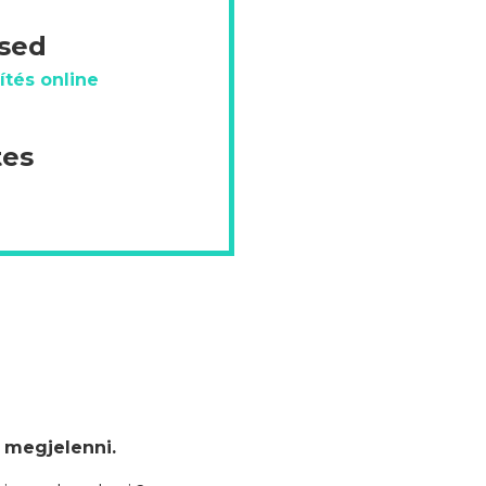
ésed
ítés online
tes
 megjelenni.