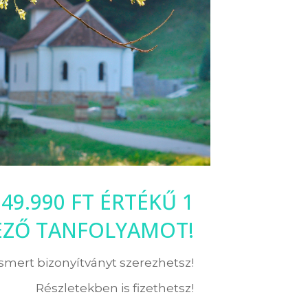
49.990 FT ÉRTÉKŰ 1
EZŐ TANFOLYAMOT!
ismert bizonyítványt szerezhetsz!
Részletekben is fizethetsz!