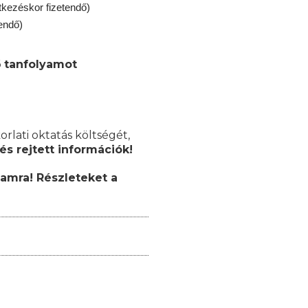
ntkezéskor fizetendő)
endő)
 tanfolyamot
orlati oktatás költségét,
és rejtett információk!
yamra! Részleteket a