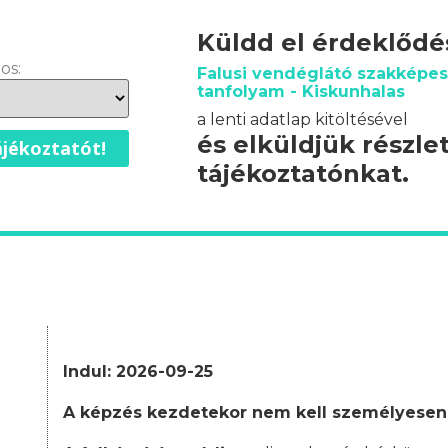
Küldd el érdeklőd
os:
Falusi vendéglátó szakképes
tanfolyam - Kiskunhalas
a lenti adatlap kitöltésével
és elküldjük részle
jékoztatót!
tájékoztatónkat.
Indul: 2026-09-25
A képzés kezdetekor nem kell személyesen