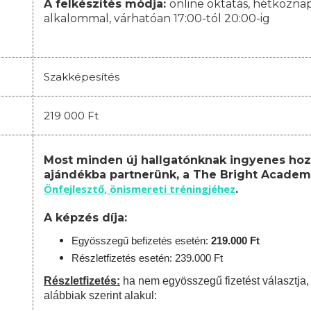
A felkészítés módja:
online oktatás,
hétköznap
alkalommal, várhatóan
17:00-tól 20:00-ig
Szakképesítés
219 000 Ft
Most minden új hallgatónknak ingyenes hoz
ajándékba partnerünk, a The Bright Academ
Önfejlesztő, önismereti tréningjéhez
.
A képzés díja:
Egyösszegű befizetés esetén:
219.
000 Ft
Részletfizetés esetén: 239.000 Ft
Részletfizetés:
ha nem egyösszegű fizetést választja,
alábbiak szerint alakul: