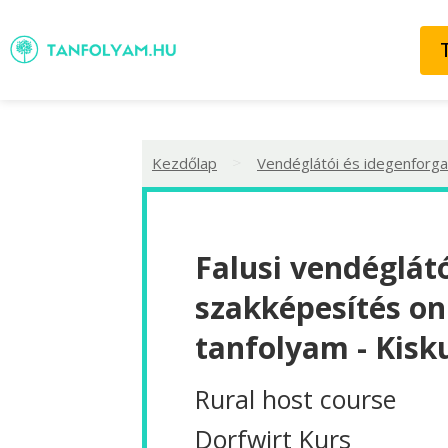
>
Kezdőlap
Vendéglátói és idegenforga
Falusi vendéglát
szakképesítés on
tanfolyam - Kisk
Rural host course
Dorfwirt Kurs