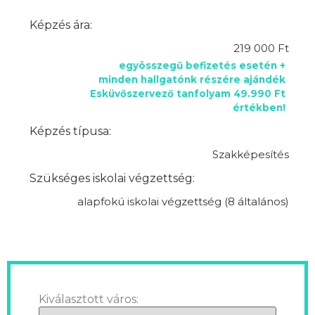
Képzés ára:
219 000 Ft
egyösszegű befizetés esetén +
minden hallgatónk részére ajándék
Esküvőszervező tanfolyam 49.990 Ft
értékben!
Képzés típusa:
Szakképesítés
Szükséges iskolai végzettség:
alapfokú iskolai végzettség (8 általános)
Kiválasztott város: