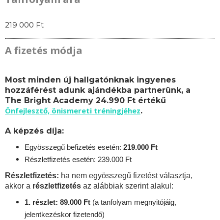
219 000 Ft
A fizetés módja
Most minden új hallgatónknak ingyenes
hozzáférést adunk ajándékba partnerünk, a
The Bright Academy 24.990 Ft értékű
Önfejlesztő, önismereti tréningjéhez
.
A képzés díja:
Egyösszegű befizetés esetén:
219.
000 Ft
Részletfizetés esetén: 239.000 Ft
Részletfizetés:
ha nem egyösszegű fizetést választja,
akkor a
részletfizetés
az alábbiak szerint alakul:
1. részlet: 89.000 Ft
(a tanfolyam megnyitójáig,
jelentkezéskor fizetendő)