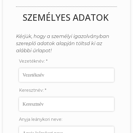
SZEMÉLYES ADATOK
Kérjük, hogy a személyi igazolványban
szereplő adatok alapján töltsd ki az
alábbi űrlapot!
Vezetéknév:
*
Keresztnév:
*
Anyja leánykori neve: