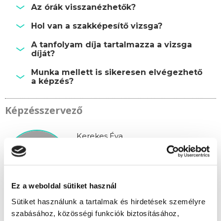
Az órák visszanézhetők?
Hol van a szakképesítő vizsga?
A tanfolyam díja tartalmazza a vizsga
díját?
Munka mellett is sikeresen elvégezhető
a képzés?
Képzésszervező
Kerekes Éva
kerekes.eva@tanfolyam.hu
+36301081313
Ez a weboldal sütiket használ
Sütiket használunk a tartalmak és hirdetések személyre
szabásához, közösségi funkciók biztosításához,