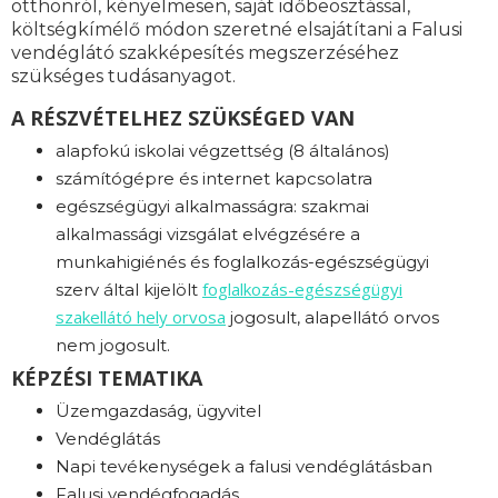
otthonról, kényelmesen, saját időbeosztással,
költségkímélő módon szeretné elsajátítani a Falusi
vendéglátó szakképesítés megszerzéséhez
szükséges tudásanyagot.
A RÉSZVÉTELHEZ SZÜKSÉGED VAN
alapfokú iskolai végzettség (8 általános)
számítógépre és internet kapcsolatra
egészségügyi alkalmasságra: s
zakmai
alkalmassági vizsgálat elvégzésére a
munkahigiénés és foglalkozás-egészségügyi
foglalkozás-
egészségügyi
szerv által kijelölt
szakellátó hely orvosa
jogosult, alapellátó orvos
nem jogosult.
KÉPZÉSI TEMATIKA
Üzemgazdaság, ügyvitel
Vendéglátás
Napi tevékenységek a falusi vendéglátásban
Falusi vendégfogadás