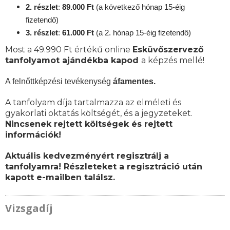
2. részlet
:
89
.000 Ft
(a következő hónap 15-éig
fizetendő)
3. részlet
:
61
.000 Ft
(a 2. hónap 15-éig fizetendő)
Most a 49.990 Ft értékű online
Esküvőszervező
tanfolyamot ajándékba kapod
a képzés mellé!
A felnőttképzési tevékenység
áfamentes.
A tanfolyam díja tartalmazza az elméleti és
gyakorlati oktatás költségét, és a jegyzeteket.
Nincsenek rejtett költségek és rejtett
információk!
Aktuális kedvezményért regisztrálj a
tanfolyamra! Részleteket a regisztráció után
kapott e-mailben találsz.
Vizsgadíj