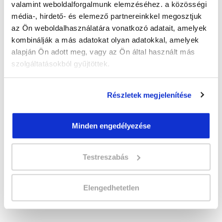
valamint weboldalforgalmunk elemzéséhez. a közösségi
média-, hirdető- és elemező partnereinkkel megosztjuk
" B " csoport
az Ön weboldalhasználatára vonatkozó adatait, amelyek
Időtartam:
5-6 hónap
kombinálják a más adatokat olyan adatokkal, amelyek
Indulás időpontja:
2026-09-25
alapján Ön adott meg, vagy az Ön által használt más
Képzés ára:
219 000 Ft
szolgáltatásokból gyűjtöttek.
egyösszegű befizetés esetén + minden
hallgatónk részére ajándék Esküvőszervező
tanfolyam 49.990 Ft értékben!
Részletek megjelenítése
Vizsgadíj:
65 000 Ft
Vizsgadíj várható összege
Minden engedélyezése
Testreszabás
Lehet még jelentkezni?
Igen
Jelentkezem!
Elengedhetetlen