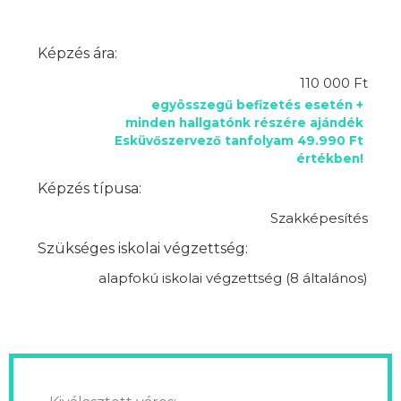
Képzés ára:
110 000 Ft
egyösszegű befizetés esetén +
minden hallgatónk részére ajándék
Esküvőszervező tanfolyam 49.990 Ft
értékben!
Képzés típusa:
Szakképesítés
Szükséges iskolai végzettség:
alapfokú iskolai végzettség (8 általános)