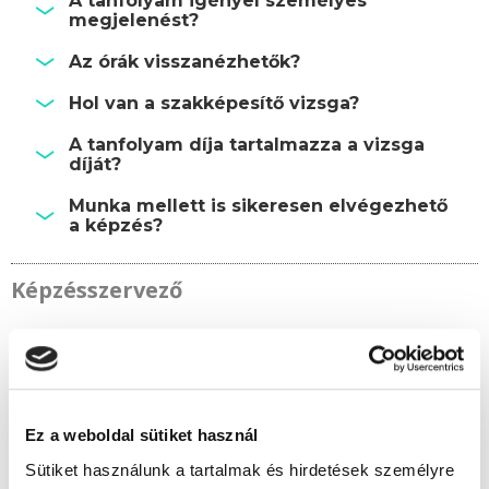
A tanfolyam igényel személyes
megjelenést?
Az órák visszanézhetők?
Hol van a szakképesítő vizsga?
A tanfolyam díja tartalmazza a vizsga
díját?
Munka mellett is sikeresen elvégezhető
a képzés?
Képzésszervező
Kerekes Éva
kerekes.eva@tanfolyam.hu
+36301081313
Ez a weboldal sütiket használ
Sütiket használunk a tartalmak és hirdetések személyre