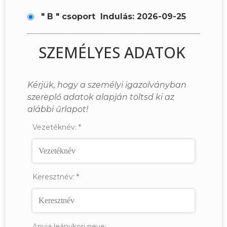
" B " csoport
Indulás: 2026-09-25
SZEMÉLYES ADATOK
Kérjük, hogy a személyi igazolványban
szereplő adatok alapján töltsd ki az
alábbi űrlapot!
Vezetéknév:
*
Keresztnév:
*
Anyja leánykori neve: