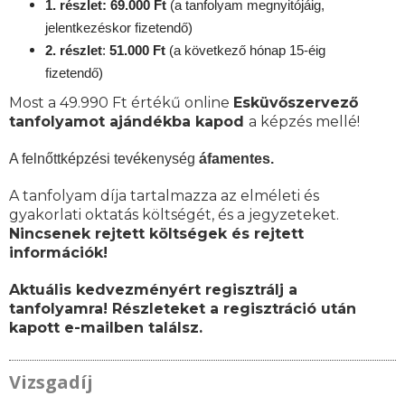
1. részlet: 69.000 Ft
(a tanfolyam megnyitójáig,
jelentkezéskor fizetendő)
2. részlet
:
51.000 Ft
(a következő hónap 15-éig
fizetendő)
Most a 49.990 Ft értékű online
Esküvőszervező
tanfolyamot ajándékba kapod
a képzés mellé!
A felnőttképzési tevékenység
áfamentes.
A tanfolyam díja tartalmazza az elméleti és
gyakorlati oktatás költségét, és a jegyzeteket.
Nincsenek rejtett költségek és rejtett
információk!
Aktuális kedvezményért regisztrálj a
tanfolyamra! Részleteket a regisztráció után
kapott e-mailben találsz.
Vizsgadíj