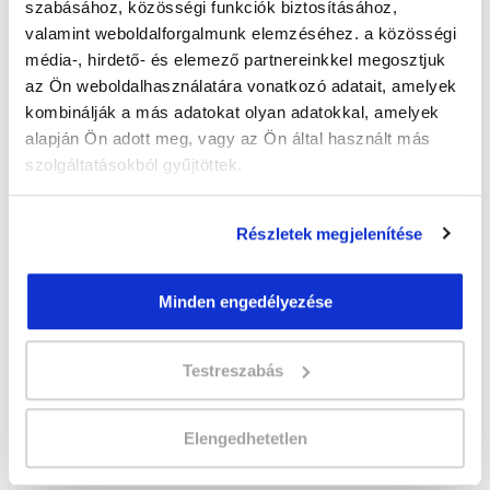
szabásához, közösségi funkciók biztosításához,
valamint weboldalforgalmunk elemzéséhez. a közösségi
média-, hirdető- és elemező partnereinkkel megosztjuk
az Ön weboldalhasználatára vonatkozó adatait, amelyek
" B " csoport
kombinálják a más adatokat olyan adatokkal, amelyek
Időtartam:
2-3 hónap
alapján Ön adott meg, vagy az Ön által használt más
Indulás időpontja:
2026-09-25
szolgáltatásokból gyűjtöttek.
Képzés ára:
110 000 Ft
egyösszegű befizetés esetén + minden
Részletek megjelenítése
hallgatónk részére ajándék Esküvőszervező
tanfolyam 49.990 Ft értékben!
Vizsgadíj:
60 000 Ft
Minden engedélyezése
Testreszabás
Lehet még jelentkezni?
Igen
Jelentkezem!
Elengedhetetlen