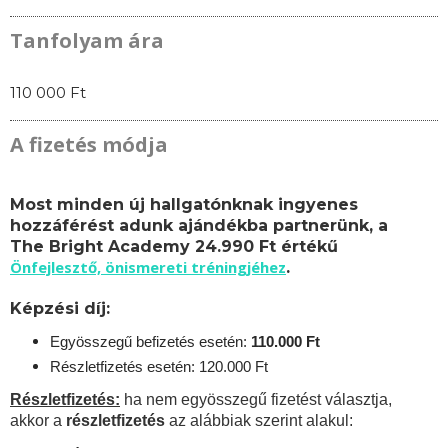
Tanfolyam ára
110 000 Ft
A fizetés módja
Most minden új hallgatónknak ingyenes
hozzáférést adunk ajándékba partnerünk, a
The Bright Academy 24.990 Ft értékű
Önfejlesztő, önismereti tréningjéhez
.
Képzési díj:
Egyösszegű befizetés esetén:
110.
000 Ft
Részletfizetés esetén: 120.000 Ft
Részletfizetés:
ha nem egyösszegű fizetést választja,
akkor a
részletfizetés
az alábbiak szerint alakul: