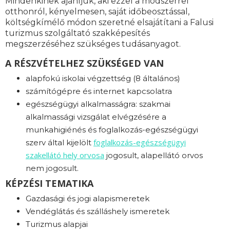
Mindenkinek ajánljuk, aki ezzel a módszerrel
otthonról, kényelmesen, saját időbeosztással,
költségkímélő módon szeretné elsajátítani a Falusi
turizmus szolgáltató szakképesítés
megszerzéséhez szükséges tudásanyagot.
A RÉSZVÉTELHEZ SZÜKSÉGED VAN
alapfokú iskolai végzettség (8 általános)
számítógépre és internet kapcsolatra
egészségügyi alkalmasságra: s
zakmai
alkalmassági vizsgálat elvégzésére a
munkahigiénés és foglalkozás-egészségügyi
foglalkozás-
egészségügyi
szerv által kijelölt
szakellátó hely orvosa
jogosult, alapellátó orvos
nem jogosult.
KÉPZÉSI TEMATIKA
Gazdasági és jogi alapismeretek
Vendéglátás és szálláshely ismeretek
Turizmus alapjai