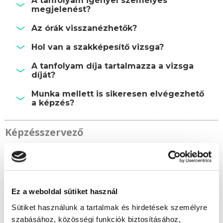
A tanfolyam igényel személyes
megjelenést?
Az órák visszanézhetők?
Hol van a szakképesítő vizsga?
A tanfolyam díja tartalmazza a vizsga
díját?
Munka mellett is sikeresen elvégezhető
a képzés?
Képzésszervező
Kerekes Éva
kerekes.eva@tanfolyam.hu
+36301081313
Ez a weboldal sütiket használ
Sütiket használunk a tartalmak és hirdetések személyre
szabásához, közösségi funkciók biztosításához,