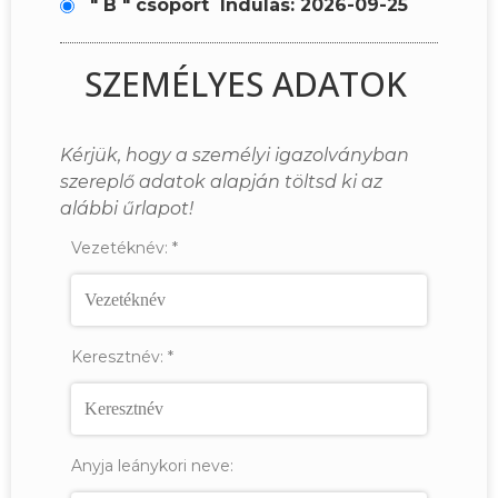
" B " csoport
Indulás: 2026-09-25
SZEMÉLYES ADATOK
Kérjük, hogy a személyi igazolványban
szereplő adatok alapján töltsd ki az
alábbi űrlapot!
Vezetéknév:
*
Keresztnév:
*
Anyja leánykori neve: