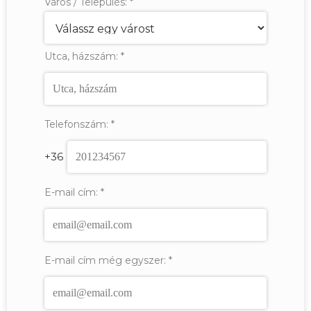
Város / Település:
*
Utca, házszám:
*
Telefonszám:
*
+36
E-mail cím:
*
E-mail cím még egyszer:
*