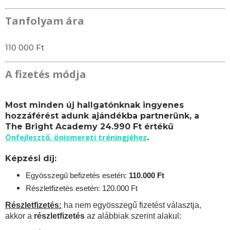
Tanfolyam ára
110 000 Ft
A fizetés módja
Most minden új hallgatónknak ingyenes
hozzáférést adunk ajándékba partnerünk, a
The Bright Academy 24.990 Ft értékű
Önfejlesztő, önismereti tréningjéhez
.
Képzési díj:
Egyösszegű befizetés esetén:
110.
000 Ft
Részletfizetés esetén: 120.000 Ft
Részletfizetés:
ha nem egyösszegű fizetést választja,
akkor a
részletfizetés
az alábbiak szerint alakul: