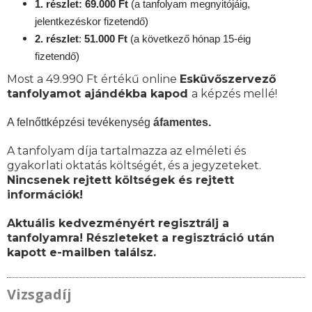
1. részlet: 69.000 Ft
(a tanfolyam megnyitójáig,
jelentkezéskor fizetendő)
2. részlet
:
51.000 Ft
(a következő hónap 15-éig
fizetendő)
Most a 49.990 Ft értékű online
Esküvőszervező
tanfolyamot ajándékba kapod
a képzés mellé!
A felnőttképzési tevékenység
áfamentes.
A tanfolyam díja tartalmazza az elméleti és
gyakorlati oktatás költségét, és a jegyzeteket.
Nincsenek rejtett költségek és rejtett
információk!
Aktuális kedvezményért regisztrálj a
tanfolyamra! Részleteket a regisztráció után
kapott e-mailben találsz.
Vizsgadíj