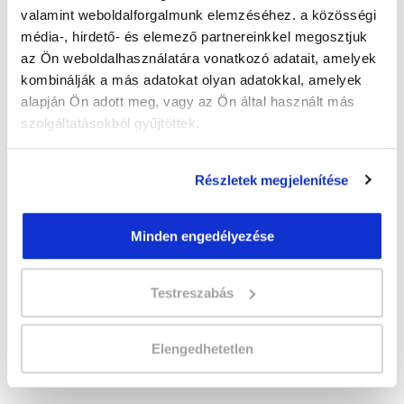
valamint weboldalforgalmunk elemzéséhez. a közösségi
média-, hirdető- és elemező partnereinkkel megosztjuk
az Ön weboldalhasználatára vonatkozó adatait, amelyek
" B " csoport
kombinálják a más adatokat olyan adatokkal, amelyek
alapján Ön adott meg, vagy az Ön által használt más
Időtartam:
2-3 hónap
szolgáltatásokból gyűjtöttek.
Indulás időpontja:
2026-09-25
Képzés ára:
110 000 Ft
egyösszegű befizetés esetén + minden
Részletek megjelenítése
hallgatónk részére ajándék Esküvőszervező
tanfolyam 49.990 Ft értékben!
Vizsgadíj:
60 000 Ft
Minden engedélyezése
Testreszabás
Lehet még jelentkezni?
Igen
Jelentkezem!
Elengedhetetlen