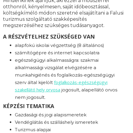
Mindenkinek ajánljuk, aki ezzel a módszerrel
otthonról, kényelmesen, saját időbeosztással,
költségkímélő módon szeretné elsajátítani a Falusi
turizmus szolgáltató szakképesítés
megszerzéséhez szükséges tudásanyagot.
A RÉSZVÉTELHEZ SZÜKSÉGED VAN
alapfokú iskolai végzettség (8 általános)
számítógépre és internet kapcsolatra
egészségügyi alkalmasságra: s
zakmai
alkalmassági vizsgálat elvégzésére a
munkahigiénés és foglalkozás-egészségügyi
foglalkozás-
egészségügyi
szerv által kijelölt
szakellátó hely orvosa
jogosult, alapellátó orvos
nem jogosult.
KÉPZÉSI TEMATIKA
Gazdasági és jogi alapismeretek
Vendéglátás és szálláshely ismeretek
Turizmus alapjai