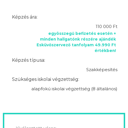
Képzés ára:
110 000 Ft
egyösszegű befizetés esetén +
minden hallgatónk részére ajándék
Esküvőszervező tanfolyam 49.990 Ft
értékben!
Képzés típusa:
Szakképesítés
Szükséges iskolai végzettség:
alapfokú iskolai végzettség (8 általános)