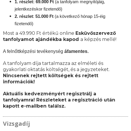
1. részlet: 69.000 Ft
(a tanfolyam megnyitójáig,
jelentkezéskor fizetendő)
2. részlet
:
51.000 Ft
(a következő hónap 15-éig
fizetendő)
Most a 49.990 Ft értékű online
Esküvőszervező
tanfolyamot ajándékba kapod
a képzés mellé!
A felnőttképzési tevékenység
áfamentes.
A tanfolyam díja tartalmazza az elméleti és
gyakorlati oktatás költségét, és a jegyzeteket.
Nincsenek rejtett költségek és rejtett
információk!
Aktuális kedvezményért regisztrálj a
tanfolyamra! Részleteket a regisztráció után
kapott e-mailben találsz.
Vizsgadíj