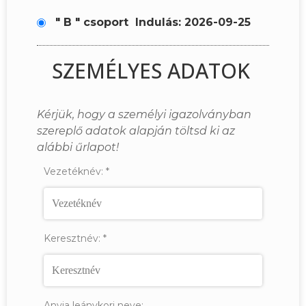
" B " csoport
Indulás: 2026-09-25
SZEMÉLYES ADATOK
Kérjük, hogy a személyi igazolványban
szereplő adatok alapján töltsd ki az
alábbi űrlapot!
Vezetéknév:
*
Keresztnév:
*
Anyja leánykori neve: