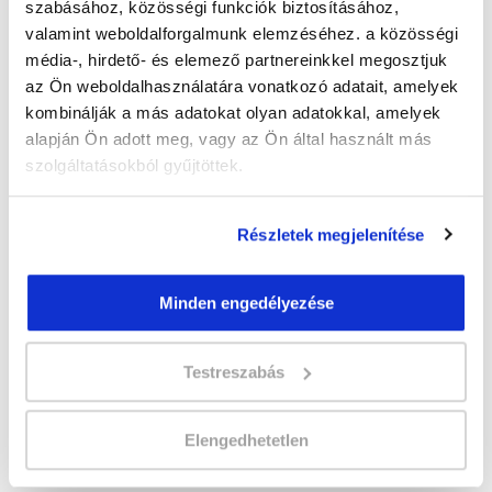
szabásához, közösségi funkciók biztosításához,
valamint weboldalforgalmunk elemzéséhez. a közösségi
média-, hirdető- és elemező partnereinkkel megosztjuk
az Ön weboldalhasználatára vonatkozó adatait, amelyek
" B " csoport
kombinálják a más adatokat olyan adatokkal, amelyek
Időtartam:
2-3 hónap
alapján Ön adott meg, vagy az Ön által használt más
Indulás időpontja:
2026-09-25
szolgáltatásokból gyűjtöttek.
Képzés ára:
110 000 Ft
egyösszegű befizetés esetén + minden
Részletek megjelenítése
hallgatónk részére ajándék Esküvőszervező
tanfolyam 49.990 Ft értékben!
Vizsgadíj:
60 000 Ft
Minden engedélyezése
Testreszabás
Lehet még jelentkezni?
Igen
Jelentkezem!
Elengedhetetlen