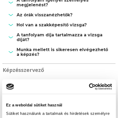
A tanfolyam igényel személyes
megjelenést?
Az órák visszanézhetők?
Hol van a szakképesítő vizsga?
A tanfolyam díja tartalmazza a vizsga
díját?
Munka mellett is sikeresen elvégezhető
a képzés?
Képzésszervező
Kerekes Éva
kerekes.eva@tanfolyam.hu
+36301081313
Ez a weboldal sütiket használ
Sütiket használunk a tartalmak és hirdetések személyre