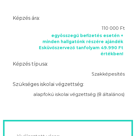
Képzés ára:
110 000 Ft
egyösszegű befizetés esetén +
minden hallgatónk részére ajándék
Esküvőszervező tanfolyam 49.990 Ft
értékben!
Képzés típusa:
Szakképesítés
Szükséges iskolai végzettség:
alapfokú iskolai végzettség (8 általános)