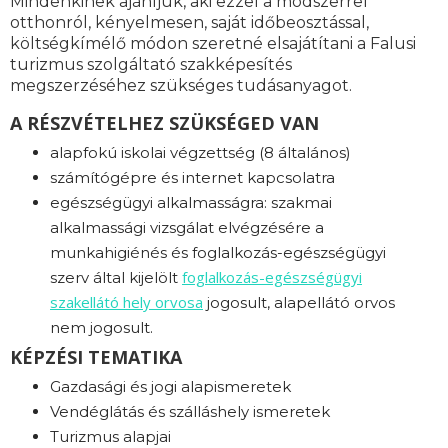
Mindenkinek ajánljuk, aki ezzel a módszerrel
otthonról, kényelmesen, saját időbeosztással,
költségkímélő módon szeretné elsajátítani a Falusi
turizmus szolgáltató szakképesítés
megszerzéséhez szükséges tudásanyagot.
A RÉSZVÉTELHEZ SZÜKSÉGED VAN
alapfokú iskolai végzettség (8 általános)
számítógépre és internet kapcsolatra
egészségügyi alkalmasságra: s
zakmai
alkalmassági vizsgálat elvégzésére a
munkahigiénés és foglalkozás-egészségügyi
foglalkozás-
egészségügyi
szerv által kijelölt
szakellátó hely orvosa
jogosult, alapellátó orvos
nem jogosult.
KÉPZÉSI TEMATIKA
Gazdasági és jogi alapismeretek
Vendéglátás és szálláshely ismeretek
Turizmus alapjai