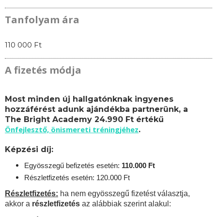
Tanfolyam ára
110 000 Ft
A fizetés módja
Most minden új hallgatónknak ingyenes
hozzáférést adunk ajándékba partnerünk, a
The Bright Academy 24.990 Ft értékű
Önfejlesztő, önismereti tréningjéhez
.
Képzési díj:
Egyösszegű befizetés esetén:
110.
000 Ft
Részletfizetés esetén: 120.000 Ft
Részletfizetés:
ha nem egyösszegű fizetést választja,
akkor a
részletfizetés
az alábbiak szerint alakul: