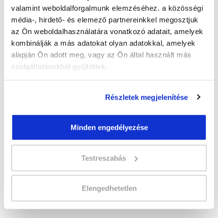
valamint weboldalforgalmunk elemzéséhez. a közösségi
média-, hirdető- és elemező partnereinkkel megosztjuk
az Ön weboldalhasználatára vonatkozó adatait, amelyek
" B " csoport
kombinálják a más adatokat olyan adatokkal, amelyek
alapján Ön adott meg, vagy az Ön által használt más
Időtartam:
2-3 hónap
szolgáltatásokból gyűjtöttek.
Indulás időpontja:
2026-09-25
Képzés ára:
110 000 Ft
egyösszegű befizetés esetén + minden
Részletek megjelenítése
hallgatónk részére ajándék Esküvőszervező
tanfolyam 49.990 Ft értékben!
Vizsgadíj:
60 000 Ft
Minden engedélyezése
Testreszabás
Lehet még jelentkezni?
Igen
Jelentkezem!
Elengedhetetlen