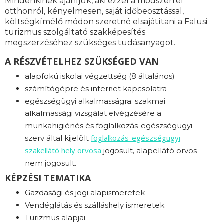
Mindenkinek ajánljuk, aki ezzel a módszerrel
otthonról, kényelmesen, saját időbeosztással,
költségkímélő módon szeretné elsajátítani a Falusi
turizmus szolgáltató szakképesítés
megszerzéséhez szükséges tudásanyagot.
A RÉSZVÉTELHEZ SZÜKSÉGED VAN
alapfokú iskolai végzettség (8 általános)
számítógépre és internet kapcsolatra
egészségügyi alkalmasságra: s
zakmai
alkalmassági vizsgálat elvégzésére a
munkahigiénés és foglalkozás-egészségügyi
foglalkozás-
egészségügyi
szerv által kijelölt
szakellátó hely orvosa
jogosult, alapellátó orvos
nem jogosult.
KÉPZÉSI TEMATIKA
Gazdasági és jogi alapismeretek
Vendéglátás és szálláshely ismeretek
Turizmus alapjai