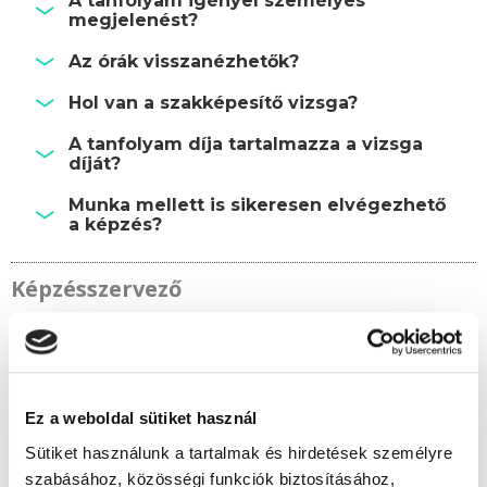
A tanfolyam igényel személyes
megjelenést?
Az órák visszanézhetők?
Hol van a szakképesítő vizsga?
A tanfolyam díja tartalmazza a vizsga
díját?
Munka mellett is sikeresen elvégezhető
a képzés?
Képzésszervező
Kerekes Éva
kerekes.eva@tanfolyam.hu
+36301081313
Ez a weboldal sütiket használ
Sütiket használunk a tartalmak és hirdetések személyre
szabásához, közösségi funkciók biztosításához,