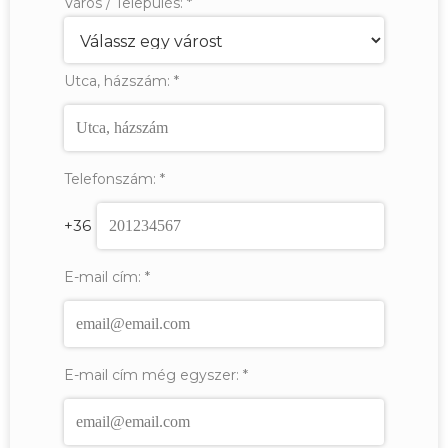
Város / Település:
*
Utca, házszám:
*
Telefonszám:
*
+36
E-mail cím:
*
E-mail cím még egyszer:
*