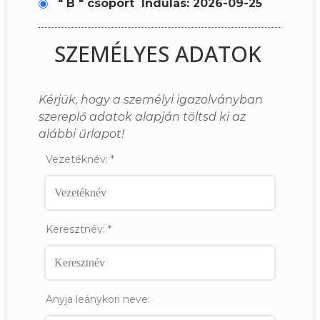
" B " csoport
Indulás: 2026-09-25
SZEMÉLYES ADATOK
Kérjük, hogy a személyi igazolványban
szereplő adatok alapján töltsd ki az
alábbi űrlapot!
Vezetéknév:
*
Keresztnév:
*
Anyja leánykori neve: