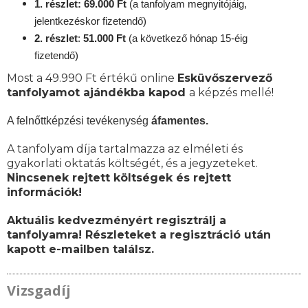
1. részlet: 69.000 Ft
(a tanfolyam megnyitójáig,
jelentkezéskor fizetendő)
2. részlet
:
51.000 Ft
(a következő hónap 15-éig
fizetendő)
Most a 49.990 Ft értékű online
Esküvőszervező
tanfolyamot ajándékba kapod
a képzés mellé!
A felnőttképzési tevékenység
áfamentes.
A tanfolyam díja tartalmazza az elméleti és
gyakorlati oktatás költségét, és a jegyzeteket.
Nincsenek rejtett költségek és rejtett
információk!
Aktuális kedvezményért regisztrálj a
tanfolyamra! Részleteket a regisztráció után
kapott e-mailben találsz.
Vizsgadíj