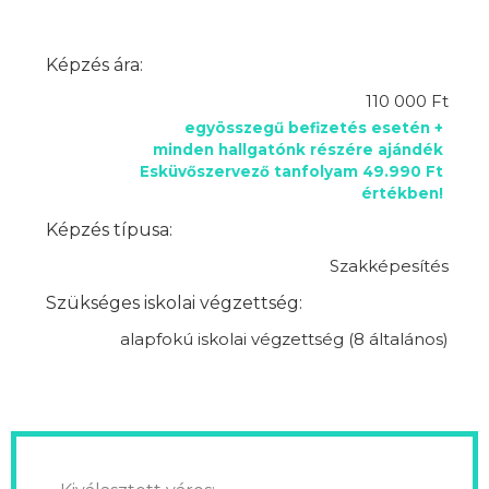
Képzés ára:
110 000 Ft
egyösszegű befizetés esetén +
minden hallgatónk részére ajándék
Esküvőszervező tanfolyam 49.990 Ft
értékben!
Képzés típusa:
Szakképesítés
Szükséges iskolai végzettség:
alapfokú iskolai végzettség (8 általános)