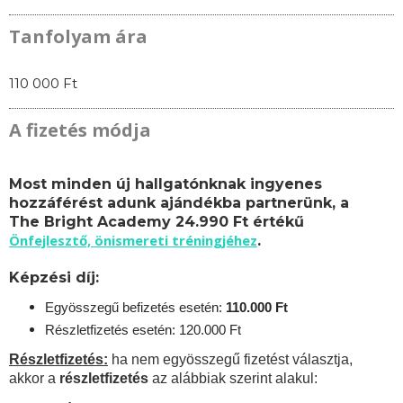
Tanfolyam ára
110 000 Ft
A fizetés módja
Most minden új hallgatónknak ingyenes
hozzáférést adunk ajándékba partnerünk, a
The Bright Academy 24.990 Ft értékű
Önfejlesztő, önismereti tréningjéhez
.
Képzési díj:
Egyösszegű befizetés esetén:
110.
000 Ft
Részletfizetés esetén: 120.000 Ft
Részletfizetés:
ha nem egyösszegű fizetést választja,
akkor a
részletfizetés
az alábbiak szerint alakul: