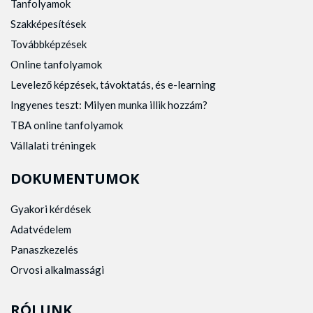
Tanfolyamok
Szakképesítések
Továbbképzések
Online tanfolyamok
Levelező képzések, távoktatás, és e-learning
Ingyenes teszt: Milyen munka illik hozzám?
TBA online tanfolyamok
Vállalati tréningek
DOKUMENTUMOK
Gyakori kérdések
Adatvédelem
Panaszkezelés
Orvosi alkalmassági
RÓLUNK