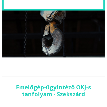
Emelőgép-ügyintéző OKJ-s
tanfolyam - Szekszárd