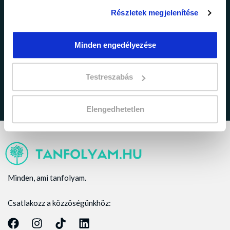
Részletek megjelenítése
adatkezelési tájékoztatóban
Minden engedélyezése
Elfogadom az
foglaltakat.
Testreszabás
Elengedhetetlen
Minden, ami tanfolyam.
Csatlakozz a közzöségünkhöz: