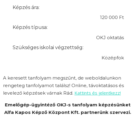
Képzés ára:
120 000 Ft
Képzés típusa:
OKJ oktatás
Szükséges iskolai végzettség:
Középfok
A keresett tanfolyam megszűnt, de weboldalunkon
rengeteg tanfolyamot találsz! Online, távoktatásos és
Kattints és jelentkezz!
levelező képzések várnak Rád.
Emelőgép-ügyintéző OKJ-s tanfolyam képzésünket
Alfa Kapos Képző Központ Kft. partnerünk szervezi.