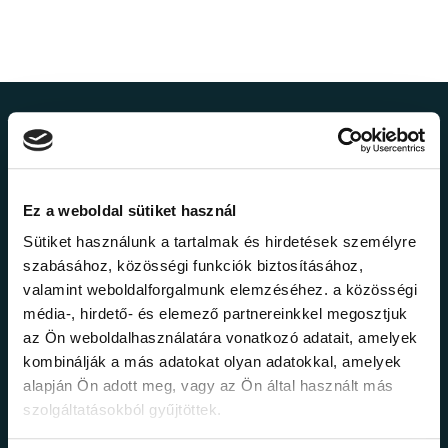
Ne maradj le a
legfrissebb
Ez a weboldal sütiket használ
információkról!
Sütiket használunk a tartalmak és hirdetések személyre
szabásához, közösségi funkciók biztosításához,
valamint weboldalforgalmunk elemzéséhez. a közösségi
Értesülj elsőként legújabb tanfolyamainkról,
média-, hirdető- és elemező partnereinkkel megosztjuk
legfrissebb híreinkről és időszakos
promócióinkról.
az Ön weboldalhasználatára vonatkozó adatait, amelyek
kombinálják a más adatokat olyan adatokkal, amelyek
alapján Ön adott meg, vagy az Ön által használt más
szolgáltatásokból gyűjtöttek.