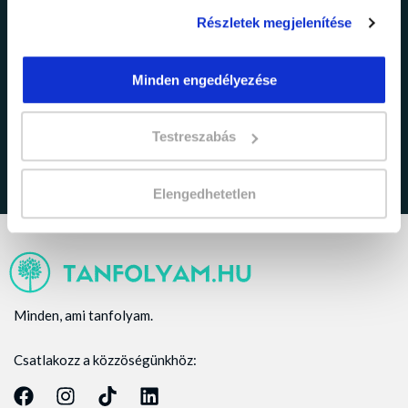
Részletek megjelenítése
adatkezelési tájékoztatóban
Minden engedélyezése
Elfogadom az
foglaltakat.
Testreszabás
Elengedhetetlen
Minden, ami tanfolyam.
Csatlakozz a közzöségünkhöz: