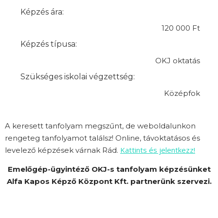
Képzés ára:
120 000 Ft
Képzés típusa:
OKJ oktatás
Szükséges iskolai végzettség:
Középfok
A keresett tanfolyam megszűnt, de weboldalunkon
rengeteg tanfolyamot találsz! Online, távoktatásos és
Kattints és jelentkezz!
levelező képzések várnak Rád.
Emelőgép-ügyintéző OKJ-s tanfolyam képzésünket
Alfa Kapos Képző Központ Kft. partnerünk szervezi.