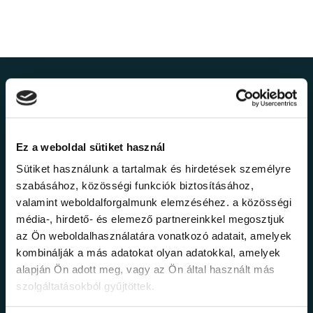
Ne maradj le a
legfrissebb
Ez a weboldal sütiket használ
információkról!
Sütiket használunk a tartalmak és hirdetések személyre
szabásához, közösségi funkciók biztosításához,
valamint weboldalforgalmunk elemzéséhez. a közösségi
Értesülj elsőként legújabb tanfolyamainkról,
média-, hirdető- és elemező partnereinkkel megosztjuk
legfrissebb híreinkről és időszakos
promócióinkról.
az Ön weboldalhasználatára vonatkozó adatait, amelyek
kombinálják a más adatokat olyan adatokkal, amelyek
alapján Ön adott meg, vagy az Ön által használt más
szolgáltatásokból gyűjtöttek.