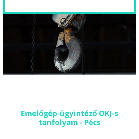
Emelőgép-ügyintéző OKJ-s
tanfolyam - Pécs