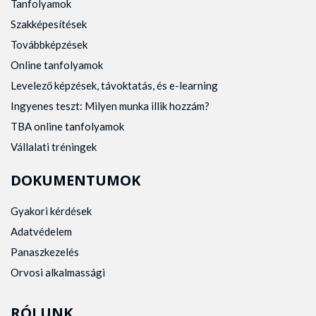
Tanfolyamok
Szakképesítések
Továbbképzések
Online tanfolyamok
Levelező képzések, távoktatás, és e-learning
Ingyenes teszt: Milyen munka illik hozzám?
TBA online tanfolyamok
Vállalati tréningek
DOKUMENTUMOK
Gyakori kérdések
Adatvédelem
Panaszkezelés
Orvosi alkalmassági
RÓLUNK