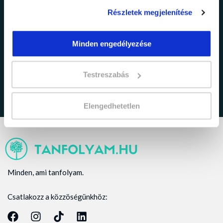
Részletek megjelenítése
adatkezelési tájékoztatóban
Minden engedélyezése
Elfogadom az
foglaltakat.
Testreszabás
Elengedhetetlen
Minden, ami tanfolyam.
Csatlakozz a közzöségünkhöz: