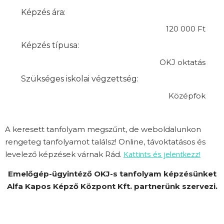
Képzés ára:
120 000 Ft
Képzés típusa:
OKJ oktatás
Szükséges iskolai végzettség:
Középfok
A keresett tanfolyam megszűnt, de weboldalunkon
rengeteg tanfolyamot találsz! Online, távoktatásos és
Kattints és jelentkezz!
levelező képzések várnak Rád.
Emelőgép-ügyintéző OKJ-s tanfolyam képzésünket
Alfa Kapos Képző Központ Kft. partnerünk szervezi.