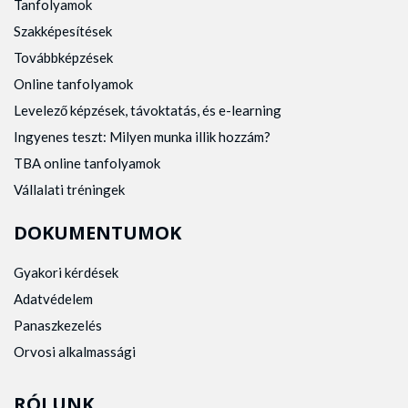
Tanfolyamok
Szakképesítések
Továbbképzések
Online tanfolyamok
Levelező képzések, távoktatás, és e-learning
Ingyenes teszt: Milyen munka illik hozzám?
TBA online tanfolyamok
Vállalati tréningek
DOKUMENTUMOK
Gyakori kérdések
Adatvédelem
Panaszkezelés
Orvosi alkalmassági
RÓLUNK