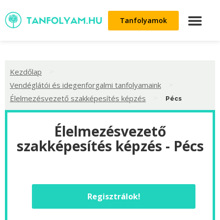
Tanfolyamok
>
Kezdőlap
>
Vendéglátói és idegenforgalmi tanfolyamaink
>
Élelmezésvezető szakképesítés képzés
Pécs
Élelmezésvezető
szakképesítés képzés - Pécs
Regisztrálok!