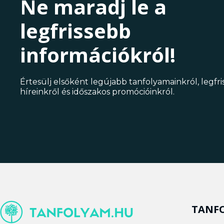
Ne maradj le a
legfrissebb
információkról!
Értesülj elsőként legújabb tanfolyamainkról, legfr
híreinkről és időszakos promócióinkról.
TANF