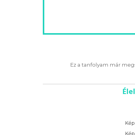
Ez a tanfolyam már megs
Éle
Képz
Képz