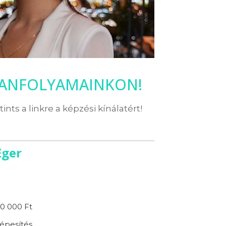
TANFOLYAMAINKON!
ttints a linkre a képzési kínálatért!
Eger
0 000 Ft
épesítés