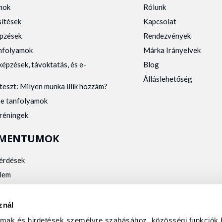
mok
Rólunk
sítések
Kapcsolat
pzések
Rendezvények
anfolyamok
Márka Irányelvek
képzések, távoktatás, és e-
Blog
Álláslehetőség
teszt: Milyen munka illik hozzám?
ne tanfolyamok
tréningek
MENTUMOK
kérdések
lem
zelés
kalmassági
znál
almak és hirdetések személyre szabásához, közösségi funkciók 