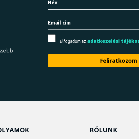
adatkezelési tájéko
Elfogadom az
issebb
OLYAMOK
RÓLUNK