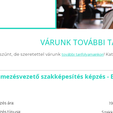
VÁRUNK TOVÁBBI 
zűnt, de szeretettel várunk
további tanfolyamainkon
! Ka
lmezésvezető szakképesítés képzés - 
és ára:
19
és típusa:
Szakk