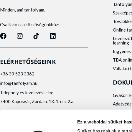
Tanfolya
Minden, ami tanfolyam.
Szakképe
Továbbké
Csatlakozz a közzöségünkhöz:
Online t
Levelező 
learning
Ingyenes 
TBA onli
ELÉRHETŐSÉGEINK
Vállalati 
+36 30 523 3362
DOKU
info@tanfolyam.hu
Telephely és levelezési cím:
Gyakori 
7400 Kaposvár, Zárda u. 13. 1. em. 2.a.
Adatvéde
Panaszke
Orvosi al
Ez a weboldal sütiket has
Alfa Kapos Kft.
Sütiket használunk a tart