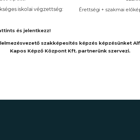
séges iskolai végzettség:
Érettségi + szakmai elők
attints és jelentkezz!
lelmezésvezető szakképesítés képzés képzésünket Al
Kapos Képző Központ Kft. partnerünk szervezi.