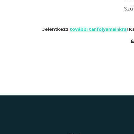
Szük
további tanfolyamainkra
Jelentkezz
! K
É