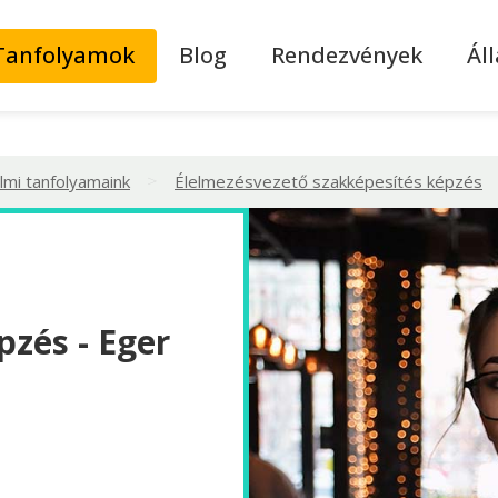
Tanfolyamok
Blog
Rendezvények
Ál
>
lmi tanfolyamaink
Élelmezésvezető szakképesítés képzés
pzés - Eger