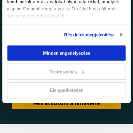
kombinálják a más adatokat olyan adatokkal, amelyek
Értesülj elsőként legújabb tanfolyamainkról,
alapján Ön adott meg, vagy az Ön által használt más
legfrissebb híreinkről és időszakos
szolgáltatásokból gyűjtöttek.
promócióinkról.
Részletek megjelenítése
Minden engedélyezése
Testreszabás
adatkezelési tájékoztatóban
Elfogadom az
foglaltakat.
Elengedhetetlen