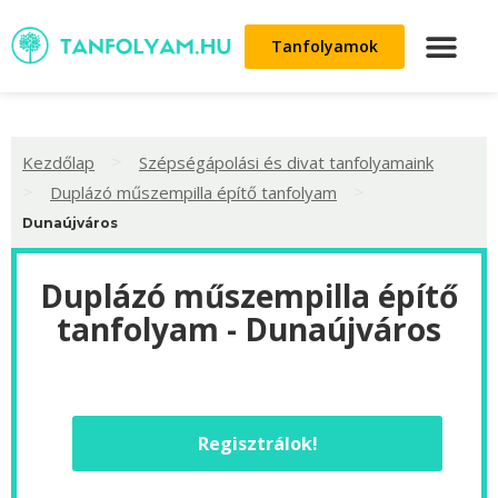
Tanfolyamok
>
Kezdőlap
Szépségápolási és divat tanfolyamaink
>
>
Duplázó műszempilla építő tanfolyam
Dunaújváros
Duplázó műszempilla építő
tanfolyam - Dunaújváros
Regisztrálok!