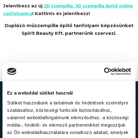
2D szempilla, 3D szempilla építő online
Jelentkezz az új
tanfolyamra
! Kattints és jelentkezz!
Duplázó műszempilla építő tanfolyam képzésünket
Spirit Beauty Kft. partnerünk szervezi.
Ez a weboldal sütiket használ
Ne maradj le a
Sütiket használunk a tartalmak és hirdetések személyre
legfrissebb
szabásához, közösségi funkciók biztosításához,
valamint weboldalforgalmunk elemzéséhez. a közösségi
információkról!
média-, hirdető- és elemező partnereinkkel megosztjuk
az Ön weboldalhasználatára vonatkozó adatait, amelyek