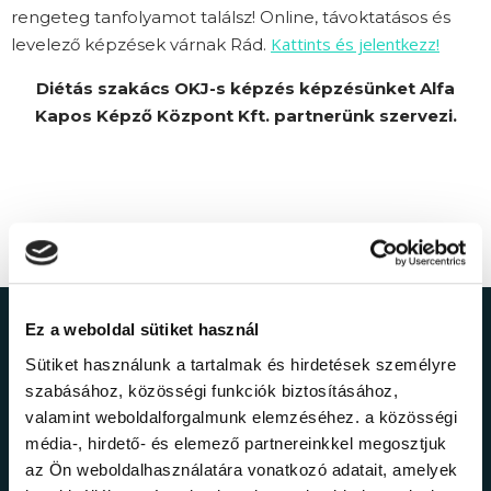
rengeteg tanfolyamot találsz! Online, távoktatásos és
Kattints és jelentkezz!
levelező képzések várnak Rád.
Diétás szakács OKJ-s képzés képzésünket Alfa
Kapos Képző Központ Kft. partnerünk szervezi.
Ez a weboldal sütiket használ
Ne maradj le a
Sütiket használunk a tartalmak és hirdetések személyre
legfrissebb
szabásához, közösségi funkciók biztosításához,
valamint weboldalforgalmunk elemzéséhez. a közösségi
információkról!
média-, hirdető- és elemező partnereinkkel megosztjuk
az Ön weboldalhasználatára vonatkozó adatait, amelyek