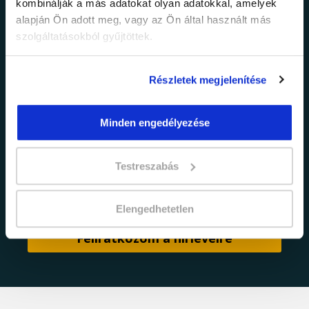
kombinálják a más adatokat olyan adatokkal, amelyek
Értesülj elsőként legújabb tanfolyamainkról,
alapján Ön adott meg, vagy az Ön által használt más
legfrissebb híreinkről és időszakos
szolgáltatásokból gyűjtöttek.
promócióinkról.
Részletek megjelenítése
Minden engedélyezése
Testreszabás
adatkezelési tájékoztatóban
Elfogadom az
foglaltakat.
Elengedhetetlen