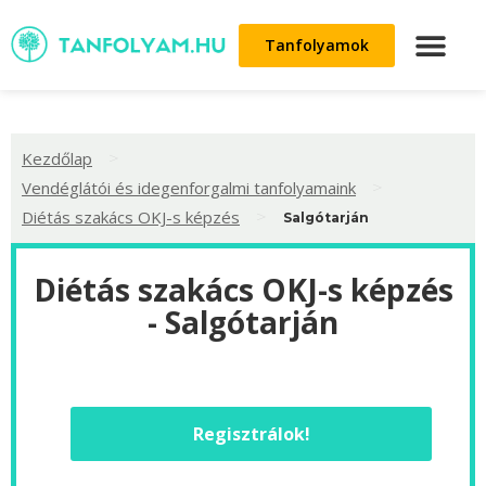
Tanfolyamok
>
Kezdőlap
>
Vendéglátói és idegenforgalmi tanfolyamaink
>
Diétás szakács OKJ-s képzés
Salgótarján
Diétás szakács OKJ-s képzés
- Salgótarján
Regisztrálok!