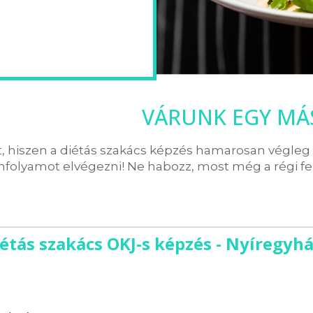
VÁRUNK EGY MÁ
t, hiszen a diétás szakács képzés hamarosan végle
nfolyamot elvégezni! Ne habozz, most még a régi fe
étás szakács OKJ-s képzés - Nyíregyh