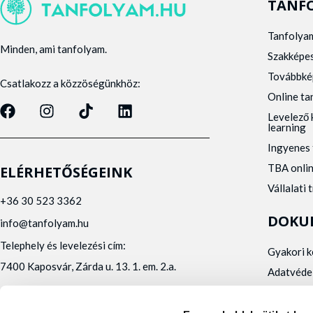
TANF
Tanfolya
Minden, ami tanfolyam.
Szakképe
Továbbké
Csatlakozz a közzöségünkhöz:
Online t
Levelező 
learning
Ingyenes 
TBA onli
ELÉRHETŐSÉGEINK
Vállalati 
+36 30 523 3362
DOKU
info@tanfolyam.hu
Telephely és levelezési cím:
Gyakori 
7400 Kaposvár, Zárda u. 13. 1. em. 2.a.
Adatvéde
Panaszke
Orvosi al