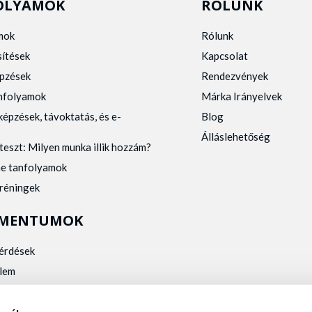
OLYAMOK
RÓLUNK
mok
Rólunk
sítések
Kapcsolat
pzések
Rendezvények
anfolyamok
Márka Irányelvek
képzések, távoktatás, és e-
Blog
Álláslehetőség
teszt: Milyen munka illik hozzám?
ne tanfolyamok
tréningek
MENTUMOK
kérdések
lem
zelés
kalmassági