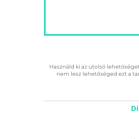
Használd ki az utolsó lehetősége
nem lesz lehetőséged ezt a ta
Di