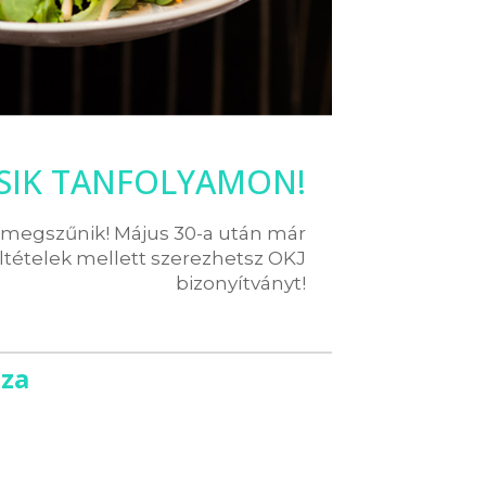
SIK TANFOLYAMON!
g megszűnik! Május 30-a után már
ltételek mellett szerezhetsz OKJ
bizonyítványt!
áza