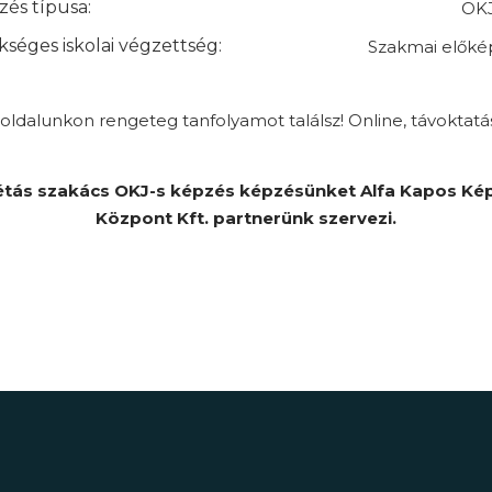
és típusa:
OKJ
séges iskolai végzettség:
Szakmai előké
ldalunkon rengeteg tanfolyamot találsz! Online, távoktatá
étás szakács OKJ-s képzés képzésünket Alfa Kapos Ké
Központ Kft. partnerünk szervezi.