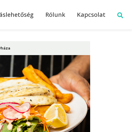
láslehetőség
Rólunk
Kapcsolat
yháza