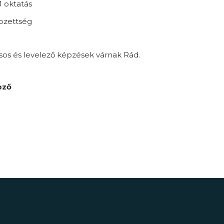
 oktatás
pzettség
sos és levelező képzések várnak Rád.
pző