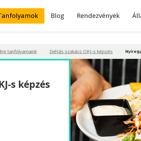
Tanfolyamok
Blog
Rendezvények
Ál
>
>
lmi tanfolyamaink
Diétás szakács OKJ-s képzés
Nyíreg
KJ-s képzés