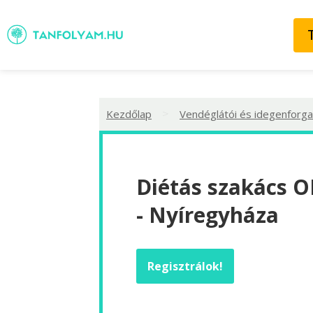
>
Kezdőlap
Vendéglátói és idegenforga
Diétás szakács O
- Nyíregyháza
Regisztrálok!