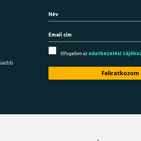
adatkezelési tájéko
Elfogadom az
issebb