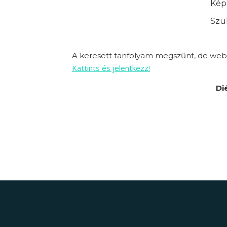
Képz
Szük
A keresett tanfolyam megszűnt, de webo
Kattints és jelentkezz!
Di