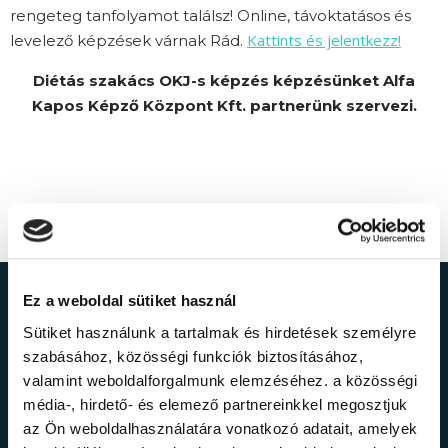
rengeteg tanfolyamot találsz! Online, távoktatásos és
Kattints és jelentkezz!
levelező képzések várnak Rád.
Diétás szakács OKJ-s képzés képzésünket Alfa
Kapos Képző Központ Kft. partnerünk szervezi.
Ez a weboldal sütiket használ
Ne maradj le a
Sütiket használunk a tartalmak és hirdetések személyre
legfrissebb
szabásához, közösségi funkciók biztosításához,
valamint weboldalforgalmunk elemzéséhez. a közösségi
információkról!
média-, hirdető- és elemező partnereinkkel megosztjuk
az Ön weboldalhasználatára vonatkozó adatait, amelyek