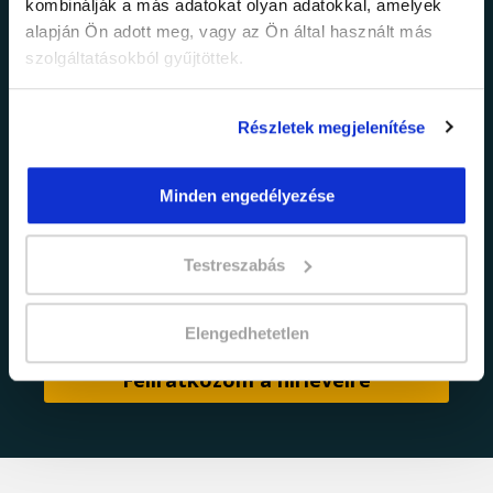
kombinálják a más adatokat olyan adatokkal, amelyek
Értesülj elsőként legújabb tanfolyamainkról,
alapján Ön adott meg, vagy az Ön által használt más
legfrissebb híreinkről és időszakos
szolgáltatásokból gyűjtöttek.
promócióinkról.
Részletek megjelenítése
Minden engedélyezése
Testreszabás
adatkezelési tájékoztatóban
Elfogadom az
foglaltakat.
Elengedhetetlen