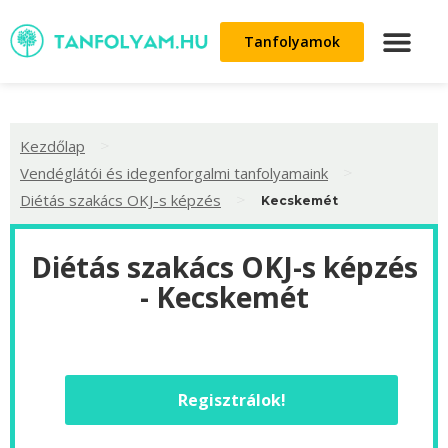
Tanfolyamok
>
Kezdőlap
>
Vendéglátói és idegenforgalmi tanfolyamaink
>
Diétás szakács OKJ-s képzés
Kecskemét
Diétás szakács OKJ-s képzés
- Kecskemét
Regisztrálok!