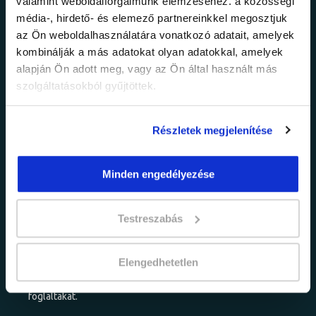
Ne maradj le a
valamint weboldalforgalmunk elemzéséhez. a közösségi
média-, hirdető- és elemező partnereinkkel megosztjuk
legfrissebb
az Ön weboldalhasználatára vonatkozó adatait, amelyek
kombinálják a más adatokat olyan adatokkal, amelyek
információkról!
alapján Ön adott meg, vagy az Ön által használt más
szolgáltatásokból gyűjtöttek.
Értesülj elsőként legújabb tanfolyamainkról,
Részletek megjelenítése
legfrissebb híreinkről és időszakos
promócióinkról.
Minden engedélyezése
Testreszabás
Elengedhetetlen
adatkezelési tájékoztatóban
Elfogadom az
foglaltakat.