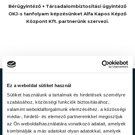
Bérügyintéző + Társadalombiztosítási ügyintéző
OKJ-s tanfolyam képzésünket Alfa Kapos Képző
Központ Kft. partnerünk szervezi.
Ne maradj le a
Ez a weboldal sütiket használ
Sütiket használunk a tartalmak és hirdetések személyre
legfrissebb
szabásához, közösségi funkciók biztosításához,
valamint weboldalforgalmunk elemzéséhez. a közösségi
információkról!
média-, hirdető- és elemező partnereinkkel megosztjuk
az Ön weboldalhasználatára vonatkozó adatait, amelyek
kombinálják a más adatokat olyan adatokkal, amelyek
Értesülj elsőként legújabb tanfolyamainkról,