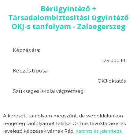
Bérügyintéző +
Társadalombiztosítási ügyintéző
OKJ-s tanfolyam - Zalaegerszeg
Képzés ára:
125 000 Ft
Képzés típusa:
OKJ oktatás
Szükséges iskolai végzettség:
A keresett tanfolyam megszűnt, de weboldalunkon
rengeteg tanfolyamot találsz! Online, távoktatásos és
Kattints és jelentkezz!
levelező képzések várnak Rád.