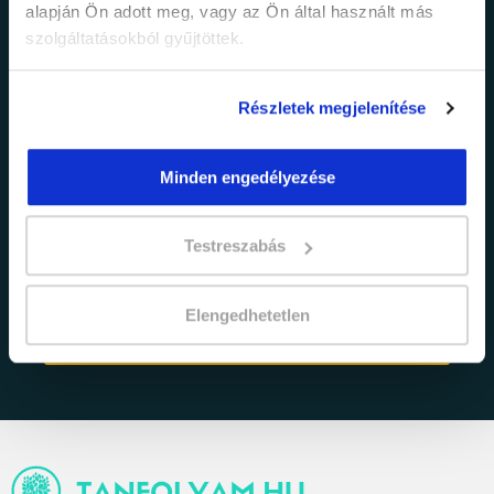
alapján Ön adott meg, vagy az Ön által használt más
legfrissebb híreinkről és időszakos
promócióinkról.
szolgáltatásokból gyűjtöttek.
Részletek megjelenítése
Minden engedélyezése
Testreszabás
adatkezelési tájékoztatóban
Elfogadom az
foglaltakat.
Elengedhetetlen