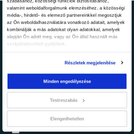
szabásához, közösségi funkciók biztosításához,
valamint weboldalforgalmunk elemzéséhez. a közösségi
Ne maradj le a
média-, hirdető- és elemező partnereinkkel megosztjuk
az Ön weboldalhasználatára vonatkozó adatait, amelyek
legfrissebb
kombinálják a más adatokat olyan adatokkal, amelyek
alapján Ön adott meg, vagy az Ön által használt más
információkról!
szolgáltatásokból gyűjtöttek.
Részletek megjelenítése
Értesülj elsőként legújabb tanfolyamainkról,
legfrissebb híreinkről és időszakos
promócióinkról.
Minden engedélyezése
Testreszabás
Elengedhetetlen