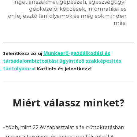
ingatlanszakmai, gépészeti, egészségügyi,
gépkezelői képzések, informatikai és
önfejlesztő tanfolyamok és még sok minden
más!
Munkaerő-gazdálkodási és
Jelentkezz az új
társadalombiztosítási ügyintéző szakképesítés
tanfolyam
ra
! Kattints és jelentkezz!
Miért válassz minket?
- több, mint 22 év tapasztalat a felnőttoktatásban
- garantáltan gyors és kedves ügyfélszolgálat