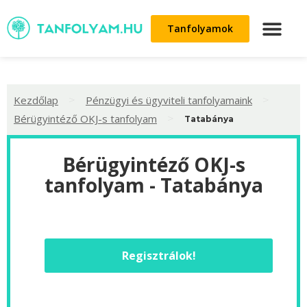
Tanfolyamok
>
>
Kezdőlap
Pénzügyi és ügyviteli tanfolyamaink
>
Bérügyintéző OKJ-s tanfolyam
Tatabánya
Bérügyintéző OKJ-s
tanfolyam - Tatabánya
Regisztrálok!