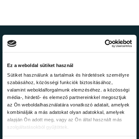
Ne maradj le a
legfrissebb
Ez a weboldal sütiket használ
információkról!
Sütiket használunk a tartalmak és hirdetések személyre
szabásához, közösségi funkciók biztosításához,
valamint weboldalforgalmunk elemzéséhez. a közösségi
Értesülj elsőként legújabb tanfolyamainkról,
média-, hirdető- és elemező partnereinkkel megosztjuk
legfrissebb híreinkről és időszakos
promócióinkról.
az Ön weboldalhasználatára vonatkozó adatait, amelyek
kombinálják a más adatokat olyan adatokkal, amelyek
alapján Ön adott meg, vagy az Ön által használt más
szolgáltatásokból gyűjtöttek.