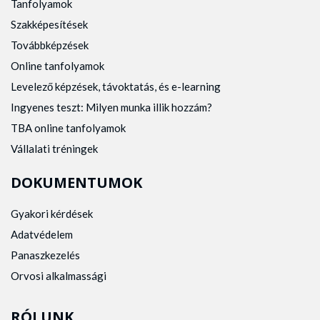
Tanfolyamok
Szakképesítések
Továbbképzések
Online tanfolyamok
Levelező képzések, távoktatás, és e-learning
Ingyenes teszt: Milyen munka illik hozzám?
TBA online tanfolyamok
Vállalati tréningek
DOKUMENTUMOK
Gyakori kérdések
Adatvédelem
Panaszkezelés
Orvosi alkalmassági
RÓLUNK