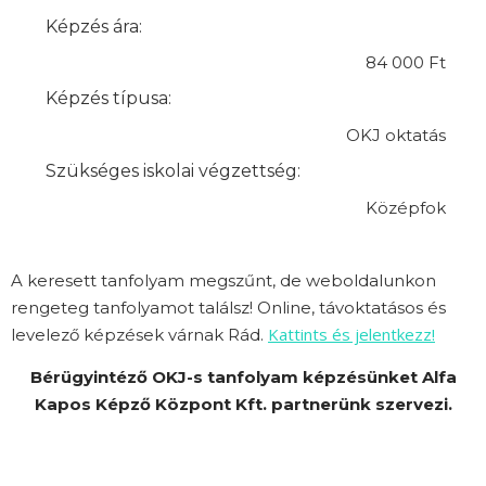
Képzés ára:
84 000 Ft
Képzés típusa:
OKJ oktatás
Szükséges iskolai végzettség:
Középfok
A keresett tanfolyam megszűnt, de weboldalunkon
rengeteg tanfolyamot találsz! Online, távoktatásos és
Kattints és jelentkezz!
levelező képzések várnak Rád.
Bérügyintéző OKJ-s tanfolyam képzésünket Alfa
Kapos Képző Központ Kft. partnerünk szervezi.