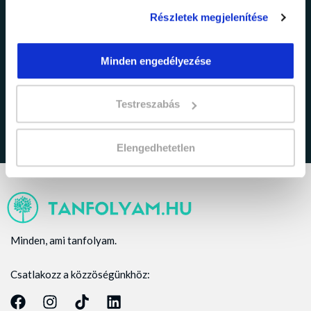
Részletek megjelenítése
adatkezelési tájékoztatóban
Minden engedélyezése
Elfogadom az
foglaltakat.
Testreszabás
Elengedhetetlen
Minden, ami tanfolyam.
Csatlakozz a közzöségünkhöz: