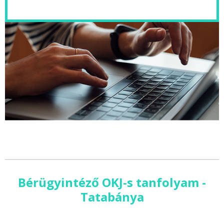
Bérügyintéző OKJ-s tanfolyam -
Tatabánya