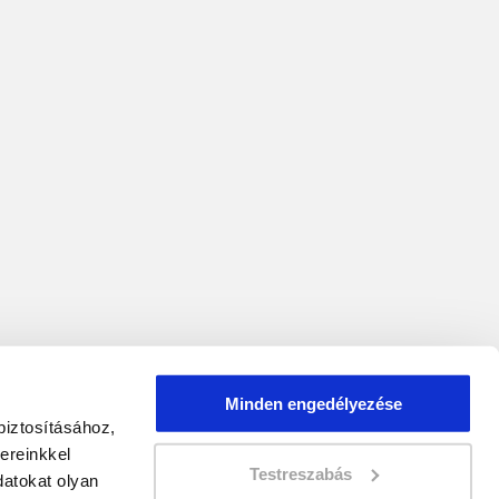
Minden engedélyezése
biztosításához,
ereinkkel
Testreszabás
atokat olyan