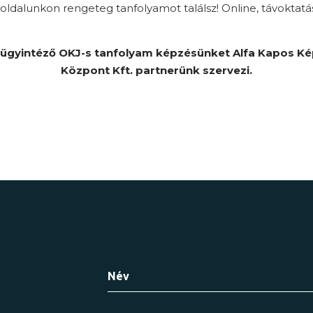
ldalunkon rengeteg tanfolyamot találsz! Online, távoktatá
ügyintéző OKJ-s tanfolyam képzésünket Alfa Kapos K
Központ Kft. partnerünk szervezi.