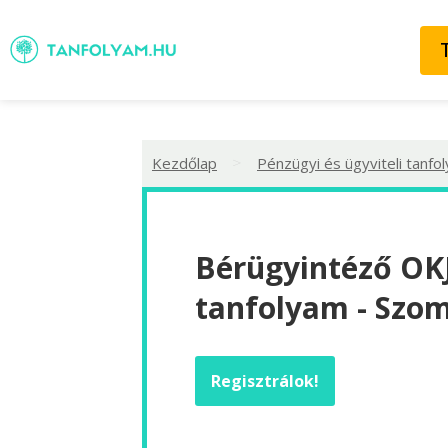
>
Kezdőlap
Pénzügyi és ügyviteli tanfo
Bérügyintéző OKJ
tanfolyam - Szo
Regisztrálok!