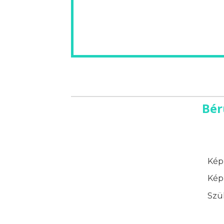
Bér
Képz
Képz
Szük