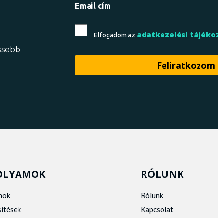
adatkezelési tájéko
Elfogadom az
issebb
OLYAMOK
RÓLUNK
mok
Rólunk
sítések
Kapcsolat