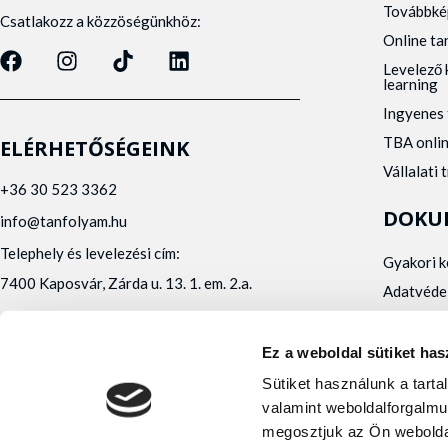
Továbbké
Csatlakozz a közzöségünkhöz:
Online t
Levelező 
learning
Ingyenes 
TBA onli
ELÉRHETŐSÉGEINK
Vállalati 
+36 30 523 3362
DOKU
info@tanfolyam.hu
Telephely és levelezési cím:
Gyakori 
7400 Kaposvár, Zárda u. 13. 1. em. 2.a.
Adatvéde
Panaszke
Orvosi al
Ez a weboldal sütiket has
Alfa Kapos Kft.
Sütiket használunk a tart
Felnőttképző engedély száma: E/2020/000010
valamint weboldalforgalmu
Felnőttképző nyilvántartásba vételi száma:
megosztjuk az Ön webolda
B/2020/001473