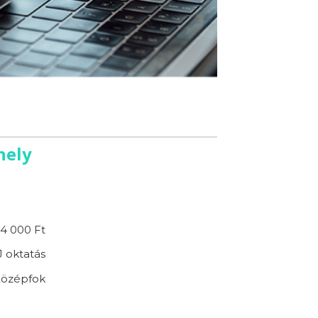
hely
4 000 Ft
 oktatás
özépfok