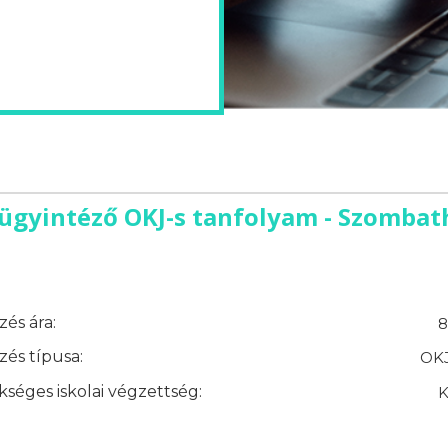
ügyintéző OKJ-s tanfolyam - Szombat
és ára:
8
és típusa:
OKJ
séges iskolai végzettség:
K