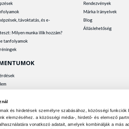
pzések
Rendezvények
anfolyamok
Márka Irányelvek
képzések, távoktatás, és e-
Blog
Álláslehetőség
teszt: Milyen munka illik hozzám?
ne tanfolyamok
tréningek
MENTUMOK
kérdések
lem
zelés
kalmassági
znál
almak és hirdetések személyre szabásához, közösségi funkciók 
nk elemzéséhez. a közösségi média-, hirdető- és elemező partn
lhasználatára vonatkozó adatait, amelyek kombinálják a más ad