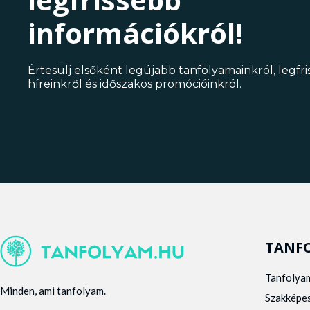
információkról!
Értesülj elsőként legújabb tanfolyamainkról, legfr
híreinkről és időszakos promócióinkról.
TANF
Tanfolya
Minden, ami tanfolyam.
Szakképe