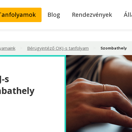
Tanfolyamok
Blog
Rendezvények
Ál
>
>
lyamaink
Bérügyintéző OKJ-s tanfolyam
Szombathely
-s
mbathely