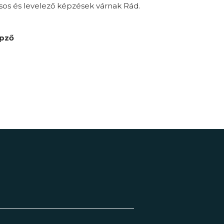
sos és levelező képzések várnak Rád.
épző