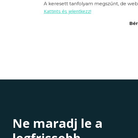
A keresett tanfolyam megszűnt, de webo
Kattints és jelentkezz!
Bér
Ne maradj le a
legfrissebb