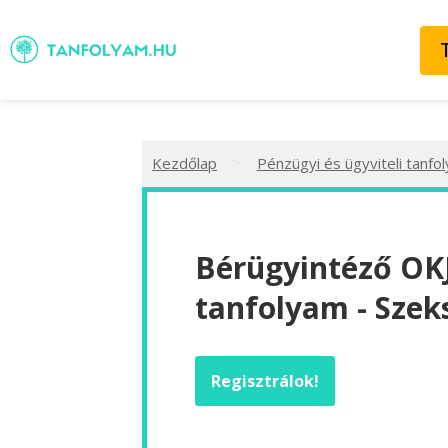
>
Kezdőlap
Pénzügyi és ügyviteli tanfo
Bérügyintéző OKJ
tanfolyam - Szek
Regisztrálok!