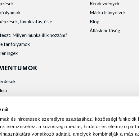
pzések
Rendezvények
anfolyamok
Márka Irányelvek
képzések, távoktatás, és e-
Blog
Álláslehetőség
teszt: Milyen munka illik hozzám?
ne tanfolyamok
tréningek
MENTUMOK
kérdések
lem
zelés
kalmassági
znál
almak és hirdetések személyre szabásához, közösségi funkciók 
nk elemzéséhez. a közösségi média-, hirdető- és elemező partn
lhasználatára vonatkozó adatait, amelyek kombinálják a más ad