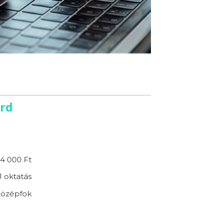
árd
4 000 Ft
 oktatás
özépfok