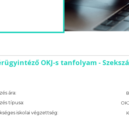
rügyintéző OKJ-s tanfolyam - Szeksz
és ára:
8
és típusa:
OKJ
séges iskolai végzettség:
K