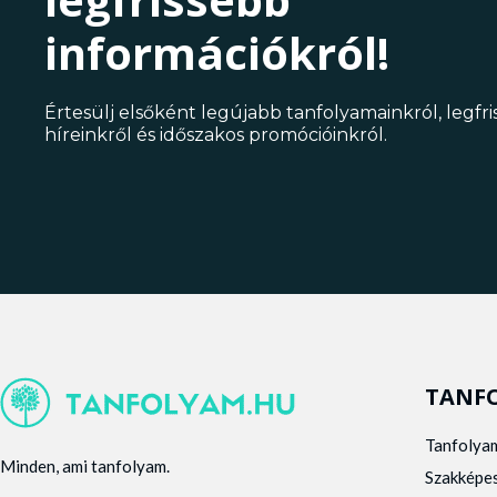
információkról!
Értesülj elsőként legújabb tanfolyamainkról, legfr
híreinkről és időszakos promócióinkról.
TANF
Tanfolya
Minden, ami tanfolyam.
Szakképe