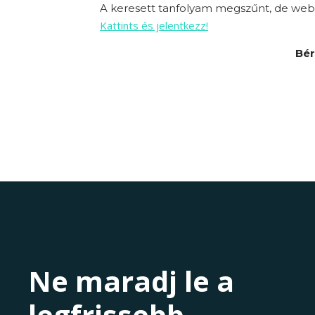
A keresett tanfolyam megszűnt, de webo
Kattints és jelentkezz!
Bér
Ne maradj le a
legfrissebb