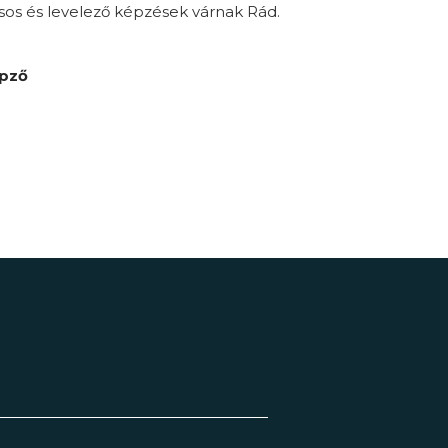
sos és levelező képzések várnak Rád.
épző