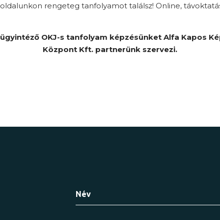
ldalunkon rengeteg tanfolyamot találsz! Online, távoktatá
ügyintéző OKJ-s tanfolyam képzésünket Alfa Kapos K
Központ Kft. partnerünk szervezi.