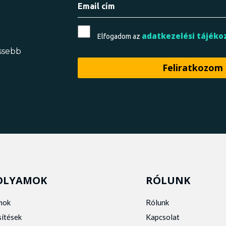
adatkezelési tájéko
Elfogadom az
issebb
OLYAMOK
RÓLUNK
mok
Rólunk
sítések
Kapcsolat