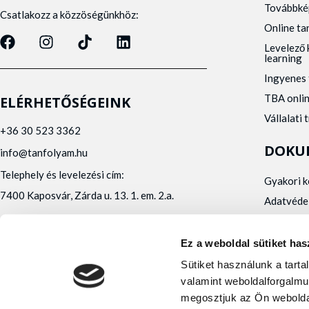
Továbbké
Csatlakozz a közzöségünkhöz:
Online t
Levelező 
learning
Ingyenes 
TBA onli
ELÉRHETŐSÉGEINK
Vállalati 
+36 30 523 3362
DOKU
info@tanfolyam.hu
Telephely és levelezési cím:
Gyakori 
7400 Kaposvár, Zárda u. 13. 1. em. 2.a.
Adatvéde
Panaszke
Orvosi al
Ez a weboldal sütiket has
Alfa Kapos Kft.
Sütiket használunk a tart
Felnőttképző engedély száma: E/2020/000010
valamint weboldalforgalmu
Felnőttképző nyilvántartásba vételi száma:
megosztjuk az Ön webolda
B/2020/001473