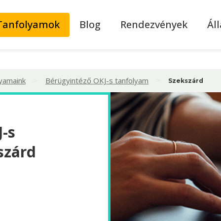
Tanfolyamok
Blog
Rendezvények
Ál
>
>
lyamaink
Bérügyintéző OKJ-s tanfolyam
Szekszárd
-s
szárd