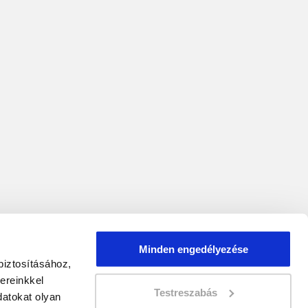
Minden engedélyezése
biztosításához,
ereinkkel
Testreszabás
atokat olyan