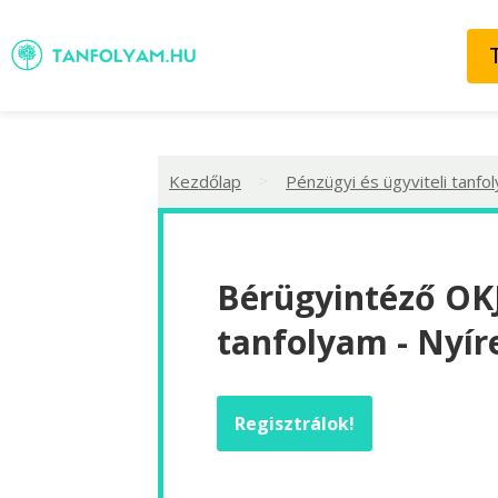
>
Kezdőlap
Pénzügyi és ügyviteli tanfo
Bérügyintéző OKJ
tanfolyam - Nyí
Regisztrálok!