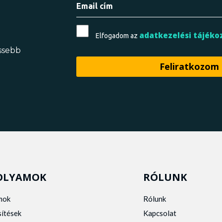
adatkezelési tájéko
Elfogadom az
issebb
OLYAMOK
RÓLUNK
mok
Rólunk
sítések
Kapcsolat