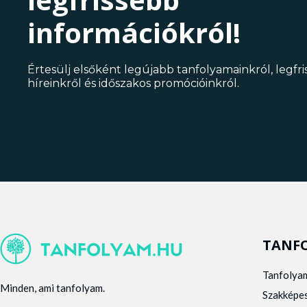
információkról!
Értesülj elsőként legújabb tanfolyamainkról, legfr
híreinkről és időszakos promócióinkról.
TANF
Tanfolya
Minden, ami tanfolyam.
Szakképe