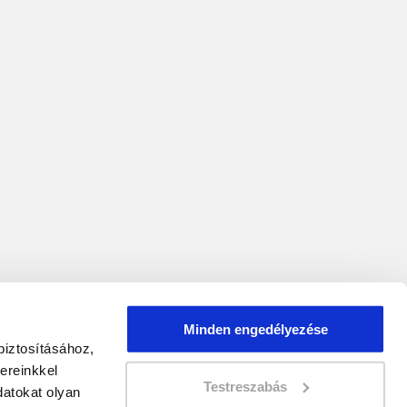
Minden engedélyezése
biztosításához,
ereinkkel
Testreszabás
atokat olyan