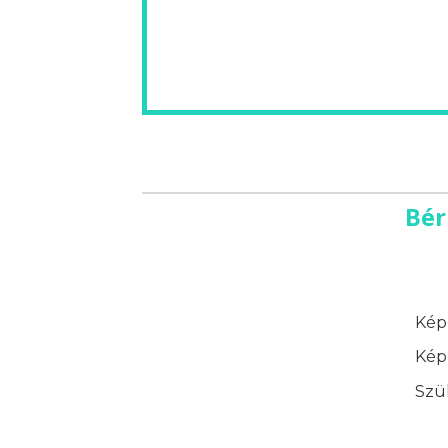
Bér
Képz
Képz
Szük