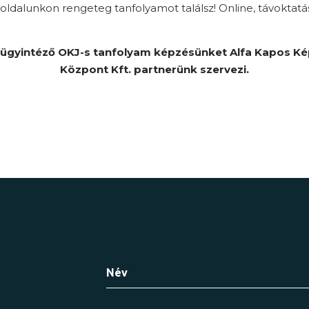
ldalunkon rengeteg tanfolyamot találsz! Online, távoktatá
ügyintéző OKJ-s tanfolyam képzésünket Alfa Kapos K
Központ Kft. partnerünk szervezi.