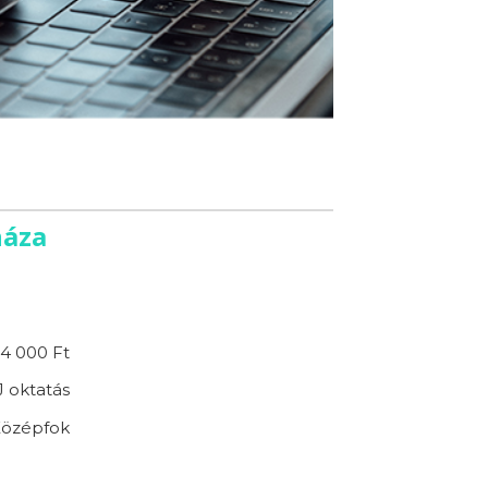
háza
4 000 Ft
 oktatás
özépfok