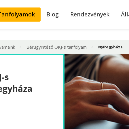
Tanfolyamok
Blog
Rendezvények
Ál
>
>
lyamaink
Bérügyintéző OKJ-s tanfolyam
Nyíregyháza
-s
regyháza