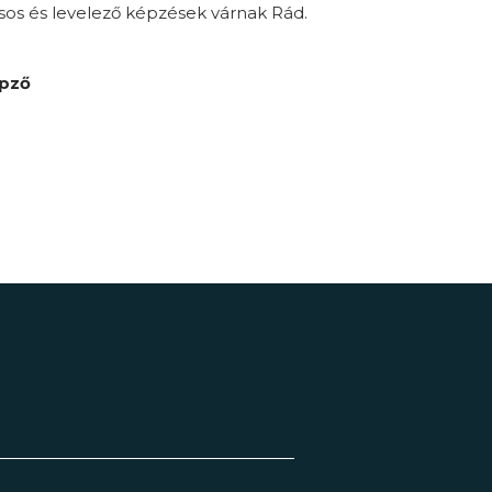
sos és levelező képzések várnak Rád.
épző