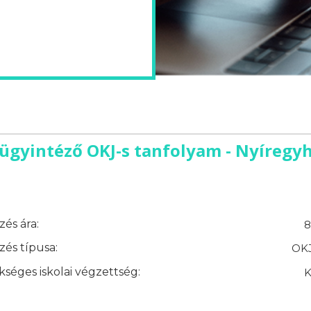
ügyintéző OKJ-s tanfolyam - Nyíregy
és ára:
8
és típusa:
OKJ
séges iskolai végzettség:
K