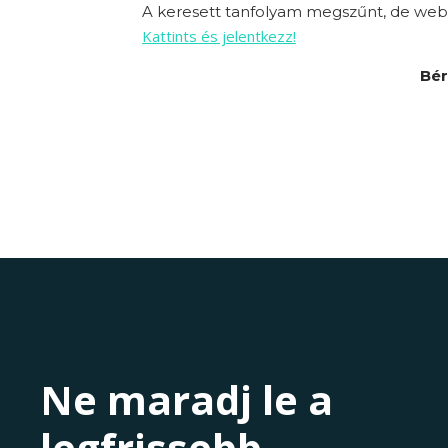
A keresett tanfolyam megszűnt, de webo
Kattints és jelentkezz!
Bér
Ne maradj le a
legfrissebb