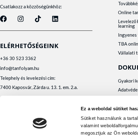
Továbbké
Csatlakozz a közzöségünkhöz:
Online t
Levelező 
learning
Ingyenes 
TBA onli
ELÉRHETŐSÉGEINK
Vállalati 
+36 30 523 3362
DOKU
info@tanfolyam.hu
Telephely és levelezési cím:
Gyakori 
7400 Kaposvár, Zárda u. 13. 1. em. 2.a.
Adatvéde
Panaszke
Orvosi al
Ez a weboldal sütiket has
Alfa Kapos Kft.
Sütiket használunk a tart
Felnőttképző engedély száma: E/2020/000010
valamint weboldalforgalmu
Felnőttképző nyilvántartásba vételi száma:
megosztjuk az Ön webolda
B/2020/001473