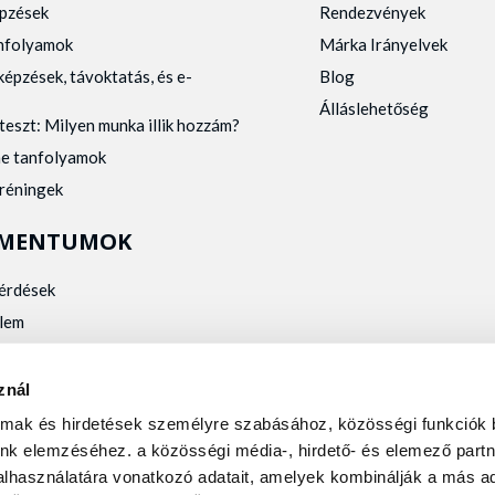
pzések
Rendezvények
anfolyamok
Márka Irányelvek
képzések, távoktatás, és e-
Blog
Álláslehetőség
teszt: Milyen munka illik hozzám?
ne tanfolyamok
tréningek
MENTUMOK
kérdések
lem
zelés
kalmassági
znál
almak és hirdetések személyre szabásához, közösségi funkciók 
nk elemzéséhez. a közösségi média-, hirdető- és elemező partn
lhasználatára vonatkozó adatait, amelyek kombinálják a más ad