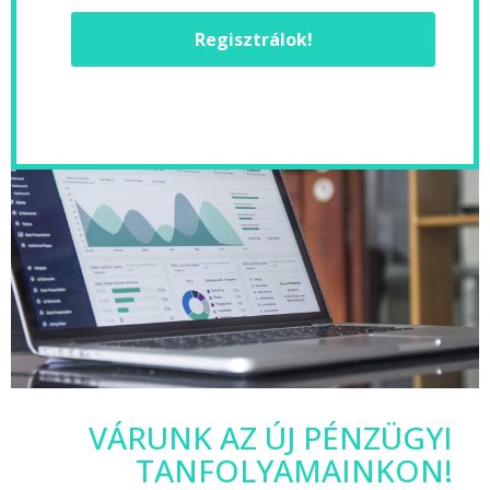
Regisztrálok!
VÁRUNK AZ ÚJ PÉNZÜGYI
TANFOLYAMAINKON!