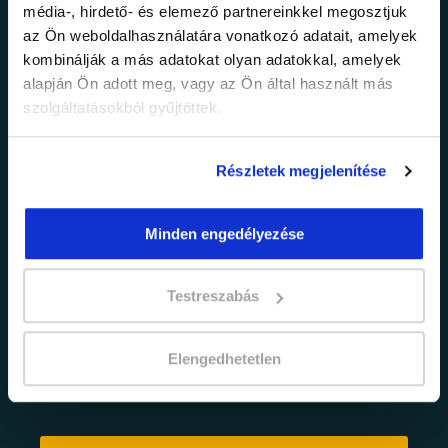
média-, hirdető- és elemező partnereinkkel megosztjuk
legfrissebb
az Ön weboldalhasználatára vonatkozó adatait, amelyek
kombinálják a más adatokat olyan adatokkal, amelyek
információkról!
alapján Ön adott meg, vagy az Ön által használt más
szolgáltatásokból gyűjtöttek.
Értesülj elsőként legújabb tanfolyamainkról,
legfrissebb híreinkről és időszakos
Részletek megjelenítése
promócióinkról.
Minden engedélyezése
Testreszabás
Elengedhetetlen
adatkezelési tájékoztatóban
Elfogadom az
foglaltakat.