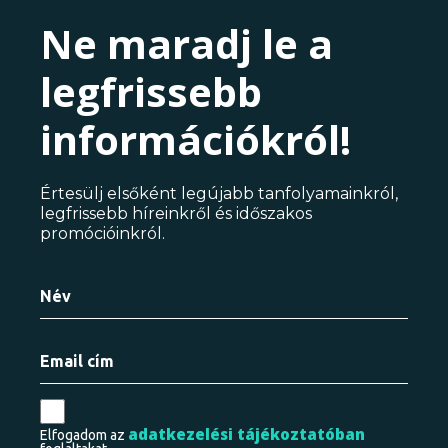
Ne maradj le a
legfrissebb
információkról!
Értesülj elsőként legújabb tanfolyamainkról,
legfrissebb híreinkről és időszakos
promócióinkról.
adatkezelési tájékoztatóban
Elfogadom az