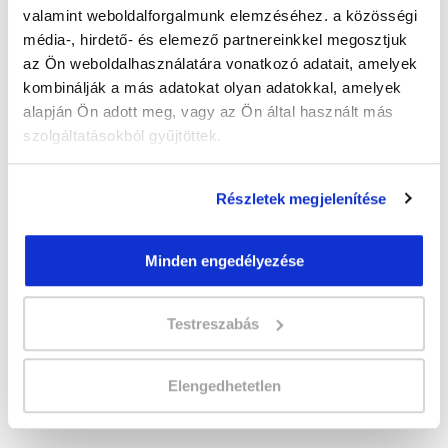
" L " csoport
valamint weboldalforgalmunk elemzéséhez. a közösségi
49 nap az indulásig!
média-, hirdető- és elemező partnereinkkel megosztjuk
az Ön weboldalhasználatára vonatkozó adatait, amelyek
Időtartam:
5-6 hónap
kombinálják a más adatokat olyan adatokkal, amelyek
Indulás időpontja:
2026-09-25
alapján Ön adott meg, vagy az Ön által használt más
Képzés ára:
359 000 Ft
szolgáltatásokból gyűjtöttek.
egyösszegű befizetés esetén
Vizsgadíj:
65 000 Ft
Részletek megjelenítése
Vizsgadíj várható összege
Minden engedélyezése
A csoport a meghirdetett időpontban
biztosan indul!
Testreszabás
Lehet még jelentkezni?
Igen
Jelentkezem!
Elengedhetetlen