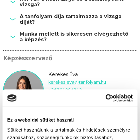
vizsga?
A tanfolyam díja tartalmazza a vizsga
díját?
Munka mellett is sikeresen elvégezhető
a képzés?
Képzésszervező
Kerekes Éva
kerekes.eva@tanfolyam.hu
+36301081313
Ez a weboldal sütiket használ
Sütiket használunk a tartalmak és hirdetések személyre
szabásához, közösségi funkciók biztosításához,