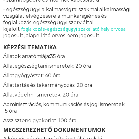
- egészségügyi alkalmasságra: s
zakmai alkalmassági
vizsgálat elvégzésére a munkahigiénés és
foglalkozás-egészségügyi szerv által
foglalkozás-
egészségügyi szakellátó hely orvosa
kijelölt
jogosult, alapellátó orvos nem jogosult.
KÉPZÉSI TEMATIKA
Állatok anatómiája:35 óra
Állategészségtani ismeretek: 20 óra
Állatgyógyászat: 40 óra
Állattartás és takarmányozás: 20 óra
Állatvédelmi ismeretek: 20 óra
Adminisztrációs, kommunikációs és jogi ismeretek:
15 óra
Asszisztensi gyakorlat: 100 óra
MEGSZEREZHETŐ DOKUMENTUMOK
A képzés végén tanúsítványt állítunk ki.