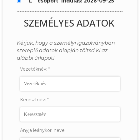
" L " csoport
Indulás: 2026-09-25
SZEMÉLYES ADATOK
Kérjük, hogy a személyi igazolványban
szereplő adatok alapján töltsd ki az
alábbi űrlapot!
Vezetéknév:
*
Keresztnév:
*
Anyja leánykori neve: