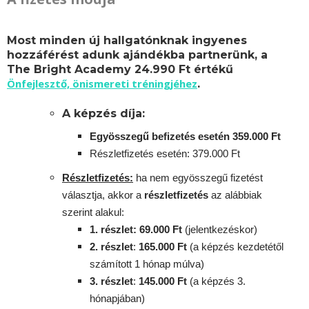
Most minden új hallgatónknak ingyenes
hozzáférést adunk ajándékba partnerünk, a
The Bright Academy 24.990 Ft értékű
Önfejlesztő, önismereti tréningjéhez
.
A képzés díja:
Egyösszegű befizetés esetén 359.000 Ft
Részletfizetés esetén: 379.000 Ft
Részletfizetés:
ha nem egyösszegű fizetést
választja, akkor a
részletfizetés
az alábbiak
szerint alakul:
1. részlet: 69.000 Ft
(jelentkezéskor)
2. részlet
:
165.000 Ft
(a képzés kezdetétől
számított 1 hónap múlva)
3. részlet
:
145.000 Ft
(a képzés 3.
hónapjában)