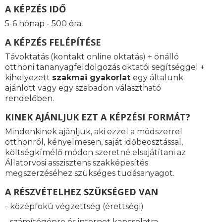
A KÉPZÉS IDŐ
5-6 hónap - 500 óra.
A KÉPZÉS FELÉPÍTÉSE
Távoktatás (kontakt online oktatás) + önálló
otthoni tananyagfeldolgozás oktatói segítséggel +
kihelyezett
szakmai gyakorlat
egy általunk
ajánlott vagy egy szabadon választható
rendelőben.
KINEK AJÁNLJUK EZT A KÉPZÉSI FORMÁT?
Mindenkinek ajánljuk, aki ezzel a módszerrel
otthonról, kényelmesen, saját időbeosztással,
költségkímélő módon szeretné elsajátítani az
Állatorvosi asszisztens szakképesítés
megszerzéséhez szükséges tudásanyagot.
A RÉSZVÉTELHEZ SZÜKSÉGED VAN
- középfokú végzettség (érettségi)
- számítógépre és internet kapcsolatra