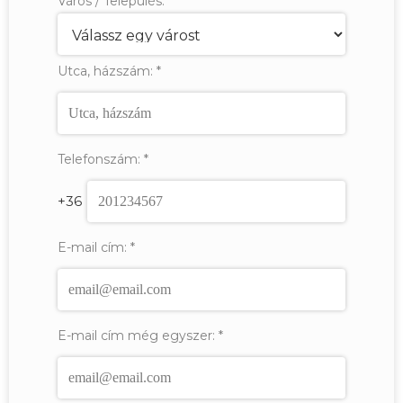
Város / Település:
*
Utca, házszám:
*
Telefonszám:
*
+36
E-mail cím:
*
E-mail cím még egyszer:
*