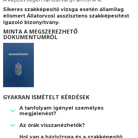
Sikeres szakképesítő vizsga esetén államilag
elismert Állatorvosi asszisztens szakképesítést
igazoló bizonyítvány.
MINTA A MEGSZEREZHETŐ
DOKUMENTUMRÓL
GYAKRAN ISMÉTELT KÉRDÉSEK
A tanfolyam igényel személyes
megjelenést?
Az órák visszanézhetők?
Hol van a házivizsga és a szakképesítő