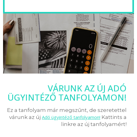
VÁRUNK AZ ÚJ ADÓ
ÜGYINTÉZŐ TANFOLYAMON!
Ez a tanfolyam már megszűnt, de szeretettel
várunk az új
Adó ügyintéző tanfolyamon!
Kattints a
linkre az új tanfolyamért!