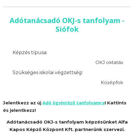
Adótanácsadó OKJ-s tanfolyam -
Siófok
Képzés típusa:
OKJ oktatás
Szükséges iskolai végzettség:
Középfok
Adó ügyintéző tanfolyamra
Jelentkezz az új
! Kattints
és jelentkezz!
Adótanácsadó OKJ-s tanfolyam képzésünket Alfa
Kapos Képző Központ Kft. partnerünk szervezi.