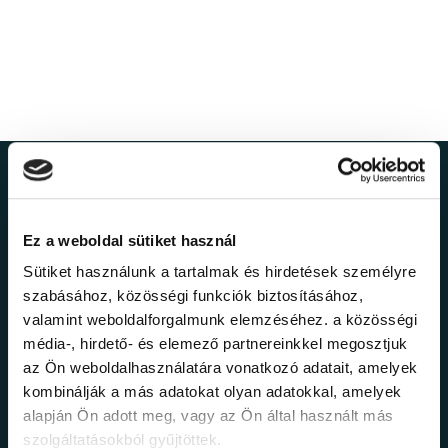
Ne maradj le a
legfrissebb
Ez a weboldal sütiket használ
Sütiket használunk a tartalmak és hirdetések személyre
információkról!
szabásához, közösségi funkciók biztosításához,
valamint weboldalforgalmunk elemzéséhez. a közösségi
média-, hirdető- és elemező partnereinkkel megosztjuk
Értesülj elsőként legújabb tanfolyamainkról,
az Ön weboldalhasználatára vonatkozó adatait, amelyek
legfrissebb híreinkről és időszakos
kombinálják a más adatokat olyan adatokkal, amelyek
promócióinkról.
alapján Ön adott meg, vagy az Ön által használt más
szolgáltatásokból gyűjtöttek.