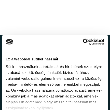
Ne maradj le a
legfrissebb
Ez a weboldal sütiket használ
Sütiket használunk a tartalmak és hirdetések személyre
információkról!
szabásához, közösségi funkciók biztosításához,
valamint weboldalforgalmunk elemzéséhez. a közösségi
média-, hirdető- és elemező partnereinkkel megosztjuk
Értesülj elsőként legújabb tanfolyamainkról,
az Ön weboldalhasználatára vonatkozó adatait, amelyek
legfrissebb híreinkről és időszakos
kombinálják a más adatokat olyan adatokkal, amelyek
promócióinkról.
alapján Ön adott meg, vagy az Ön által használt más
szolgáltatásokból gyűjtöttek.