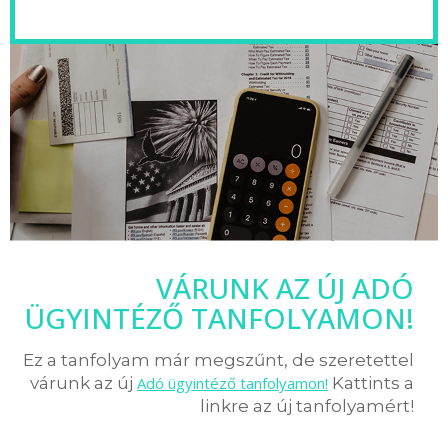
VÁRUNK AZ ÚJ ADÓ
ÜGYINTÉZŐ TANFOLYAMON!
Ez a tanfolyam már megszűnt, de szeretettel
várunk az új
Adó ügyintéző tanfolyamon!
Kattints a
linkre az új tanfolyamért!