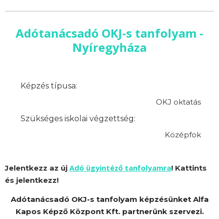
Adótanácsadó OKJ-s tanfolyam -
Nyíregyháza
Képzés típusa:
OKJ oktatás
Szükséges iskolai végzettség:
Középfok
Adó ügyintéző tanfolyamra
Jelentkezz az új
! Kattints
és jelentkezz!
Adótanácsadó OKJ-s tanfolyam képzésünket Alfa
Kapos Képző Központ Kft. partnerünk szervezi.