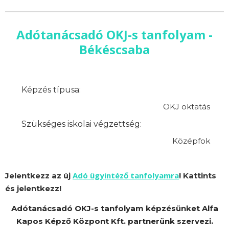
Adótanácsadó OKJ-s tanfolyam -
Békéscsaba
Képzés típusa:
OKJ oktatás
Szükséges iskolai végzettség:
Középfok
Adó ügyintéző tanfolyamra
Jelentkezz az új
! Kattints
és jelentkezz!
Adótanácsadó OKJ-s tanfolyam képzésünket Alfa
Kapos Képző Központ Kft. partnerünk szervezi.