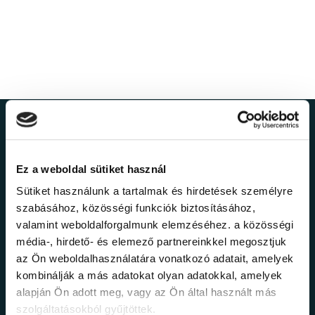
Ne maradj le a
legfrissebb
Ez a weboldal sütiket használ
Sütiket használunk a tartalmak és hirdetések személyre
információkról!
szabásához, közösségi funkciók biztosításához,
valamint weboldalforgalmunk elemzéséhez. a közösségi
média-, hirdető- és elemező partnereinkkel megosztjuk
Értesülj elsőként legújabb tanfolyamainkról,
az Ön weboldalhasználatára vonatkozó adatait, amelyek
legfrissebb híreinkről és időszakos
kombinálják a más adatokat olyan adatokkal, amelyek
promócióinkról.
alapján Ön adott meg, vagy az Ön által használt más
szolgáltatásokból gyűjtöttek.