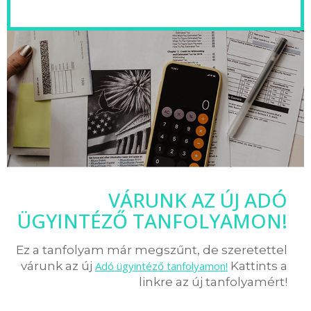
VÁRUNK AZ ÚJ ADÓ
ÜGYINTÉZŐ TANFOLYAMON!
Ez a tanfolyam már megszűnt, de szeretettel
várunk az új
Adó ügyintéző tanfolyamon!
Kattints a
linkre az új tanfolyamért!