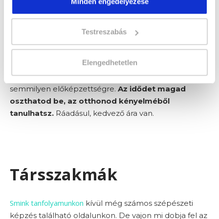
Minden engedélyezése
jegyzetelni és stabil internetkapcsolatra, valamint egy
digitális eszközre – számítógépre, laptopra, vagy
Testreszabás
okostelefonra – hogy el tudd sajátítani a tananyagot.
tanfolyam
Ez a
Neked való, ha kacérkodsz a sminkes
Elengedhetetlen
szakmával, de még nem döntötted el, valóban
Neked való-e. Elvégzéséhez nincs szükség
semmilyen előképzettségre.
Az idődet magad
oszthatod be, az otthonod kényelméből
tanulhatsz.
Ráadásul, kedvező ára van.
Társszakmák
Smink tanfolyamunkon
kívül még számos szépészeti
képzés található oldalunkon. De vajon mi dobja fel az