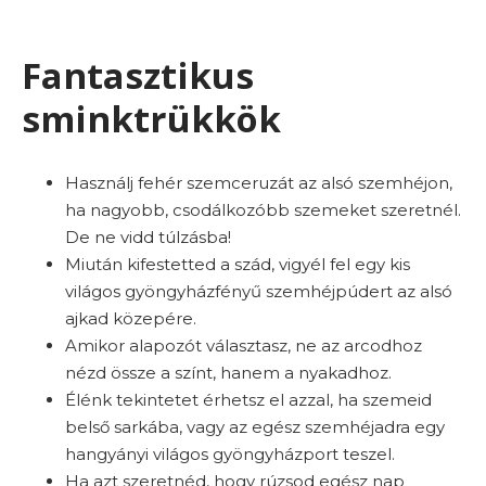
Fantasztikus
sminktrükkök
Használj fehér szemceruzát az alsó szemhéjon,
ha nagyobb, csodálkozóbb szemeket szeretnél.
De ne vidd túlzásba!
Miután kifestetted a szád, vigyél fel egy kis
világos gyöngyházfényű szemhéjpúdert az alsó
ajkad közepére.
Amikor alapozót választasz, ne az arcodhoz
nézd össze a színt, hanem a nyakadhoz.
Élénk tekintetet érhetsz el azzal, ha szemeid
belső sarkába, vagy az egész szemhéjadra egy
hangyányi világos gyöngyházport teszel.
Ha azt szeretnéd, hogy rúzsod egész nap