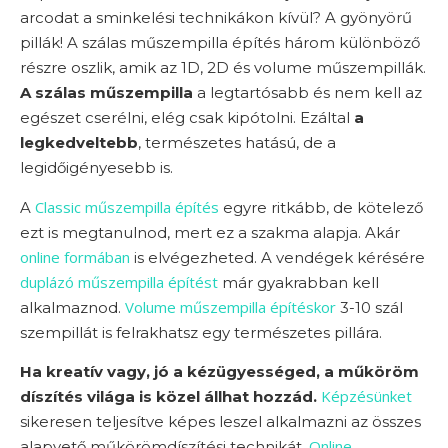
arcodat a sminkelési technikákon kívül? A gyönyörű
pillák! A szálas műszempilla építés három különböző
részre oszlik, amik az 1D, 2D és volume műszempillák.
A szálas műszempilla
a legtartósabb és nem kell az
egészet cserélni, elég csak kipótolni. Ezáltal
a
legkedveltebb
, természetes hatású, de a
legidőigényesebb is.
Classic műszempilla építés
A
egyre ritkább, de kötelező
ezt is megtanulnod, mert ez a szakma alapja. Akár
online formában
is elvégezheted. A vendégek kérésére
duplázó műszempilla építést
már gyakrabban kell
Volume műszempilla építéskor
alkalmaznod.
3-10 szál
szempillát is felrakhatsz egy természetes pillára.
Ha kreatív vagy, jó a kézügyességed, a műköröm
Képzésünket
díszítés világa is közel állhat hozzád.
sikeresen teljesítve képes leszel alkalmazni az összes
Online
alapvető műkörömdíszítési technikát.