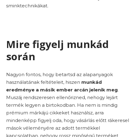
sminktechnikákat.
Mire figyelj munkád
során
Nagyon fontos, hogy betartsd az alapanyagok
használatának feltételeit, hiszen
munkád
eredménye a másik ember arcán jelenik meg
.
Muszáj rendszeresen ellenőrizned, nehogy lejárt
termék legyen a birtokodban. Ha nem is mindig
prémium márkájú cikkeket használsz, arra
mindenképp figyelj oda, hogy vásárlás előtt rákeresel
mások véleményére az adott termékkel
kapcsolatban, nehogy rossz minőségű terméket