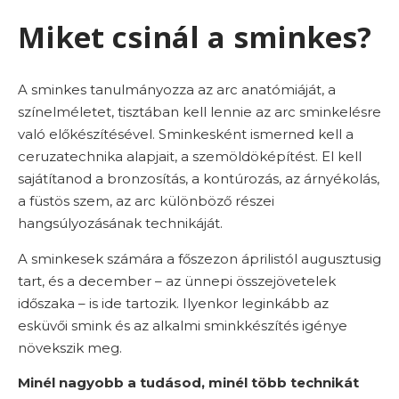
Miket csinál a sminkes?
A sminkes tanulmányozza az arc anatómiáját, a
színelméletet, tisztában kell lennie az arc sminkelésre
való előkészítésével. Sminkesként ismerned kell a
ceruzatechnika alapjait, a szemöldöképítést. El kell
sajátítanod a bronzosítás, a kontúrozás, az árnyékolás,
a füstös szem, az arc különböző részei
hangsúlyozásának technikáját.
A sminkesek számára a főszezon áprilistól augusztusig
tart, és a december – az ünnepi összejövetelek
időszaka – is ide tartozik. Ilyenkor leginkább az
esküvői smink és az alkalmi sminkkészítés igénye
növekszik meg.
Minél nagyobb a tudásod, minél több technikát