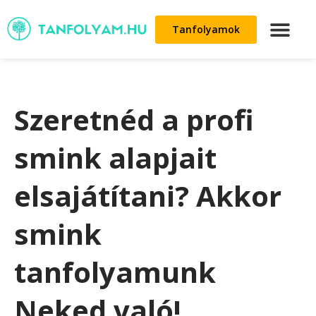
Tanfolyamok
Szeretnéd a profi
smink alapjait
elsajátítani? Akkor
smink
tanfolyamunk
Neked való!