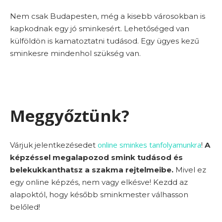
Nem csak Budapesten, még a kisebb városokban is
kapkodnak egy jó sminkesért. Lehetőséged van
külföldön is kamatoztatni tudásod. Egy ügyes kezű
sminkesre mindenhol szükség van.
Meggyőztünk?
online sminkes tanfolyamunkra
Várjuk jelentkezésedet
!
A
képzéssel megalapozod smink tudásod és
belekukkanthatsz a szakma rejtelmeibe.
Mivel ez
egy online képzés, nem vagy elkésve! Kezdd az
alapoktól, hogy később sminkmester válhasson
belőled!