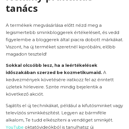
tanács
A termékek megvásárlása előtt nézd meg a
legismertebb sminkbloggerek értékeléseit, és vedd
figyelembe a bloggerek által piacra dobott márkákat.
Viszont, ha új terméket szeretnél kipróbálni, előbb
magadon teszteld!
Sokkal olcsóbb lesz, ha a leértékelések
időszakában szerzed be kozmetikumaid.
A
kedvezmények követésére iratkozz fel az érintett
üzletek hírleveire. Szinte mindig bejelentik a
következő akciót.
Sajátíts el új technikákat, például a kifutósminket vagy
televíziós sminkkészítést. Legyen az bármiféle
alkalom, Te tudd elkészíteni a vendéget sminkjét.
YouTube
oktatóvideókból is tanulhatsz új