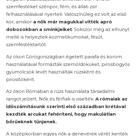
szemfestéket szénpor, fém, és állati zsír
felhasználásával nyertek. Valószínűleg ez volt az első
kor, amikor
a nők már magukkal vitték apró
dobozokban a sminkjeiket
. Sokszor még az elhunyt
mellé is helyeztek kozmetikumokat, fésűt,
szemfestéktartót.
Az ókori Görögországban égetett parafa és korom
használatával formázták szemöldöküket, pirosbogyós
gyümölcsök levét használták rúzsként és
pirosítóként.
Az ókori Rómában a rúzs használata társadalmi
rangot jelzett. Nők és férfiak is viselték.
A rómaiak az
időszámításunk szerinti első században krétával
kezdték arcukat fehéríteni, hogy makulátlan
bőrűeknek tűnjenek.
A középkorban egyes nők a denevérek vérét kenték