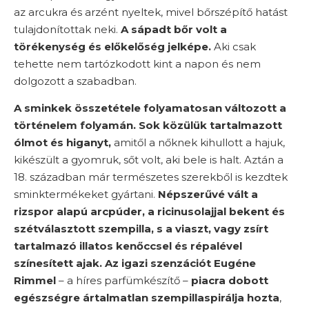
az arcukra és arzént nyeltek, mivel bőrszépítő hatást
tulajdonítottak neki.
A sápadt bőr volt a
törékenység és előkelőség jelképe.
Aki csak
tehette nem tartózkodott kint a napon és nem
dolgozott a szabadban.
A sminkek összetétele folyamatosan változott a
történelem folyamán.
Sok közülük tartalmazott
ólmot és higanyt,
amitől a nőknek kihullott a hajuk,
kikészült a gyomruk, sőt volt, aki bele is halt. Aztán a
18. században már természetes szerekből is kezdtek
sminktermékeket gyártani.
Népszerűvé vált a
rizspor alapú arcpúder, a ricinusolajjal bekent és
szétválasztott szempilla, s a viaszt, vagy zsírt
tartalmazó illatos kenőccsel és répalével
színesített ajak.
Az igazi szenzációt
Eugéne
Rimmel
– a híres parfümkészítő –
piacra dobott
egészségre ártalmatlan szempillaspirálja hozta
,