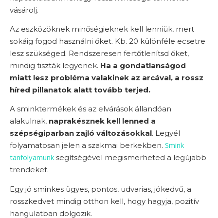
vásárolj.
Az eszközöknek minőségieknek kell lenniük, mert
sokáig fogod használni őket. Kb. 20 különféle ecsetre
lesz szükséged. Rendszeresen fertőtlenítsd őket,
mindig tiszták legyenek.
Ha a gondatlanságod
miatt lesz probléma valakinek az arcával, a rossz
híred pillanatok alatt tovább terjed.
A sminktermékek és az elvárások állandóan
alakulnak,
naprakésznek kell lenned a
szépségiparban zajló változásokkal
. Legyél
Smink
folyamatosan jelen a szakmai berkekben.
tanfolyamunk
segítségével megismerheted a legújabb
trendeket.
Egy jó sminkes ügyes, pontos, udvarias, jókedvű, a
rosszkedvet mindig otthon kell, hogy hagyja, pozitív
hangulatban dolgozik.