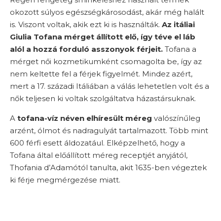
okozott súlyos egészségkárosodást, akár még halált
is. Viszont voltak, akik ezt ki is használták.
Az itáliai
Giulia Tofana mérget állított elő, így téve el láb
alól a hozzá forduló asszonyok férjeit.
Tofana a
mérget női kozmetikumként csomagolta be, így az
nem keltette fel a férjek figyelmét. Mindez azért,
mert a 17. századi Itáliában a válás lehetetlen volt és a
nők teljesen ki voltak szolgáltatva házastársuknak.
A
tofana-víz
néven elhíresült méreg
valószínűleg
arzént, ólmot és nadragulyát tartalmazott. Több mint
600 férfi esett áldozatául. Elképzelhető, hogy a
Tofana által előállított méreg receptjét anyjától,
Thofania d’Adamótól tanulta, akit 1635-ben végeztek
ki férje megmérgezése miatt.