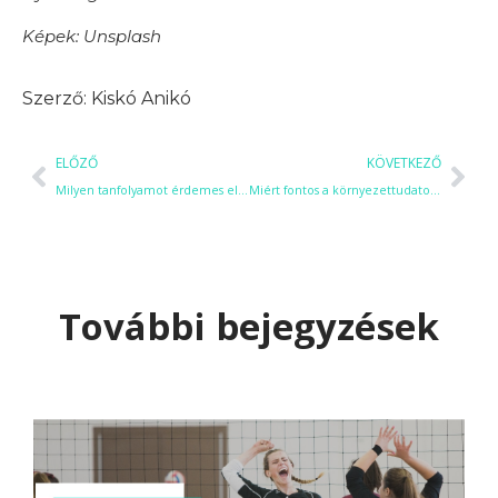
Képek: Unsplash
Kiskó Anikó
ELŐZŐ
KÖVETKEZŐ
Milyen tanfolyamot érdemes elvégezni? Segítünk kiválasztani a Neked megfelelőt!
Miért fontos a környezettudatos nevelés és a környezetvédelem?
További bejegyzések