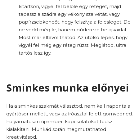
kitartson, vigyél fel belőle egy réteget, majd
tapassz a szádra egy vékony szalvétát, vagy
papírzsebkendőt, hogy felszívja a felesleget. De
ne vedd még le, hanem púderezd be ajkaidat.
Most már eltávolíthatod. Az utolsó lépés, hogy
vigyél fel még egy réteg rúzst. Meglátod, ultra
tartós lesz így.
Sminkes munka előnyei
Ha a sminkes szakmát választod, nem kell naponta a
gyártósor mellett, vagy az íróasztal felett görnyedned.
Folyamatosan új emberi kapcsolatokat tudsz
kialakítani. Munkád során megmutathatod
kreativitásod.