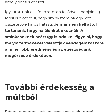
amely óriási siker lett.
Így jutottunk el – fokozatosan fejlődve – napjainkig.
Most is előfordul, hogy sminkszereink egy-két
összetevője káros hatású, de
már nem kell attól
tartanunk, hogy halálunkat okoznák. A
sminkeseknek azért így is oda kell figyelni, hogy
melyik termékeket választják vendégeik részére
a minél jobb eredmény és az egészségünk
megőrzése érdekében.
További érdekesség a
múltból
Régen rengeteg sminkeléshez használt termék