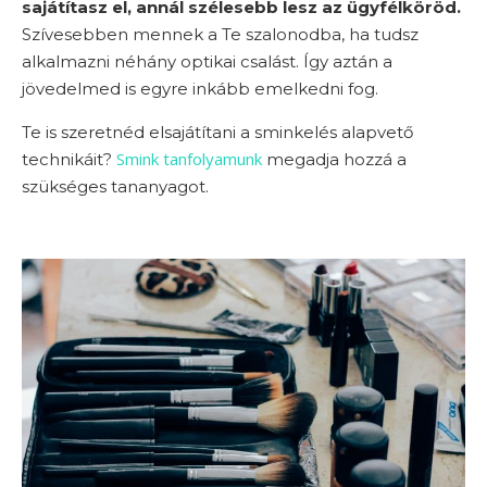
sajátítasz el, annál szélesebb lesz az ügyfélköröd.
Szívesebben mennek a Te szalonodba, ha tudsz
alkalmazni néhány optikai csalást. Így aztán a
jövedelmed is egyre inkább emelkedni fog.
Te is szeretnéd elsajátítani a sminkelés alapvető
Smink tanfolyamunk
technikáit?
megadja hozzá a
szükséges tananyagot.