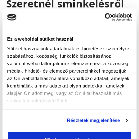
Szeretnél sminkelésről
tanulni? Mutatjuk
smink tanfolyamunkat!
Ez a weboldal sütiket használ
Online képzésünk
4 modulja során
Sütiket használunk a tartalmak és hirdetések személyre
megismerkedhetsz a sminkelés alapjaival, de
szabásához, közösségi funkciók biztosításához,
bemutatjuk a profi smink technikáit is.
Számos
valamint weboldalforgalmunk elemzéséhez. a közösségi
gyakorlati oktató videó vár Rád. Ha
média-, hirdető- és elemező partnereinkkel megosztjuk
végigtanulmányozod az oktatási anyagot, ezentúl
az Ön weboldalhasználatára vonatkozó adatait, amelyek
képes leszel reggelente 5 perc alatt a nappali szuper
kombinálják a más adatokat olyan adatokkal, amelyek
sminkedet elkészíteni. Elsajátítod vele a füstös smink
alapján Ön adott meg, vagy az Ön által használt más
felvitelét is, valamint
megtanulod az alapsmink gyors
szolgáltatásokból gyűjtöttek.
elkészítését is.
sminktanfolyam
Részletek megjelenítése
A
során szükséged lesz smink
termékekre, ecsetekre, egy barátnőre, vagy
családtagra, akin tudsz gyakorolni, tollra, hogy tudj