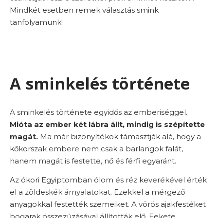
Mindkét esetben remek választás smink
tanfolyamunk!
A sminkelés története
A sminkelés története egyidős az emberiséggel.
Mióta az ember két lábra állt, mindig is szépítette
magát.
Ma már bizonyítékok támasztják alá, hogy a
kőkorszak embere nem csak a barlangok falát,
hanem magát is festette, nő és férfi egyaránt.
Az ókori Egyiptomban ólom és réz keverékével érték
el a zöldeskék árnyalatokat. Ezekkel a mérgező
anyagokkal festették szemeiket. A vörös ajakfestéket
bogarak összezúzásával állították elő. Fekete