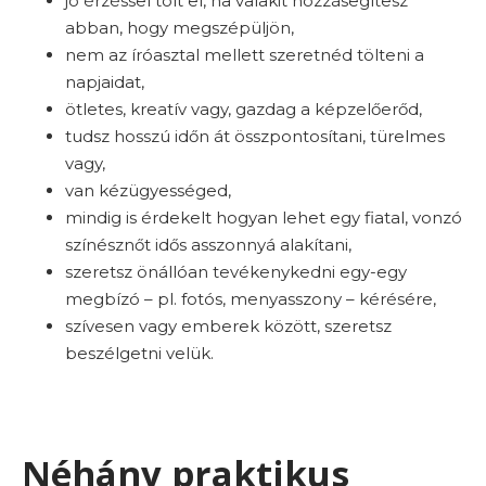
jó érzéssel tölt el, ha valakit hozzásegítesz
abban, hogy megszépüljön,
nem az íróasztal mellett szeretnéd tölteni a
napjaidat,
ötletes, kreatív vagy, gazdag a képzelőerőd,
tudsz hosszú időn át összpontosítani, türelmes
vagy,
van kézügyességed,
mindig is érdekelt hogyan lehet egy fiatal, vonzó
színésznőt idős asszonnyá alakítani,
szeretsz önállóan tevékenykedni egy-egy
megbízó – pl. fotós, menyasszony – kérésére,
szívesen vagy emberek között, szeretsz
beszélgetni velük.
Néhány praktikus