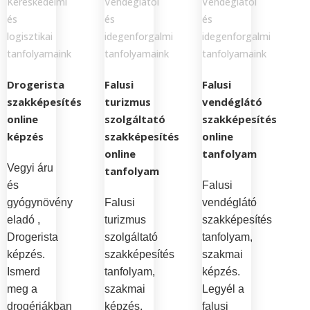
Kereskedelmi
Vendéglátói
Vendéglátói
és
és
és
logisztikai
idegenforgalmi
idegenforgalmi
tanfolyamaink
tanfolyamaink
tanfolyamaink
Drogerista
Falusi
Falusi
szakképesítés
turizmus
vendéglátó
online
szolgáltató
szakképesítés
képzés
szakképesítés
online
online
tanfolyam
Vegyi áru
tanfolyam
és
Falusi
gyógynövény
Falusi
vendéglátó
eladó ,
turizmus
szakképesítés
Drogerista
szolgáltató
tanfolyam,
képzés.
szakképesítés
szakmai
Ismerd
tanfolyam,
képzés.
meg a
szakmai
Legyél a
drogériákban
képzés.
falusi