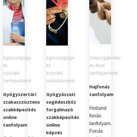
Egészségügyi
Egészségügyi
Szépségápolási
és
és
és divat
szociális
szociális
tanfolyamaink
tanfolyamaink
tanfolyamaink
Hajfonás
Gyógyszertári
Gyógyászati
tanfolyam
szakasszisztens
segédeszköz
Holland
szakképesítés
forgalmazó
fonás
online
szakképesítés
tanfolyam.
tanfolyam
online
Fonás
képzés