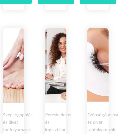
Szépségápolási
Kereskedelmi
Szépségápolási
és divat
és
és divat
tanfolyamaink
logisztikai
tanfolyamaink