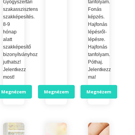
Gyógyszertári
tanfolyam.
szakasszisztens
Fonás
szakképesítés.
képzés.
8-9
Hajfonás
hónap
lépésről-
alatt
lépésre.
szakképesítő
Hajfonás
bizonyítványhoz
tanfolyam.
juthatsz!
Póthaj.
Jelentkezz
Jelentkezz
most!
ma!
Megnézem
Megnézem
Megnézem