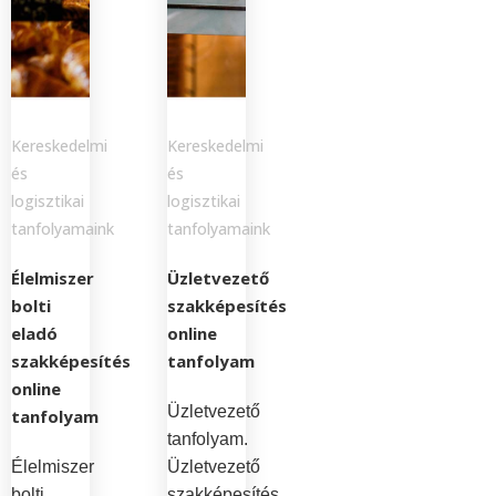
Kereskedelmi
Kereskedelmi
és
és
logisztikai
logisztikai
tanfolyamaink
tanfolyamaink
Élelmiszer
Üzletvezető
bolti
szakképesítés
eladó
online
szakképesítés
tanfolyam
online
Üzletvezető
tanfolyam
tanfolyam.
Élelmiszer
Üzletvezető
bolti
szakképesítés.