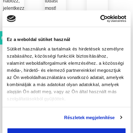
habozz,
tudást
jelentkezz
most!
most a
tanfolyamra!
Megnézem
Megnézem
Megnézem
Ez a weboldal sütiket használ
Sütiket használunk a tartalmak és hirdetések személyre
szabásához, közösségi funkciók biztosításához,
valamint weboldalforgalmunk elemzéséhez. a közösségi
média-, hirdető- és elemező partnereinkkel megosztjuk
az Ön weboldalhasználatára vonatkozó adatait, amelyek
kombinálják a más adatokat olyan adatokkal, amelyek
alapján Ön adott meg, vagy az Ön által használt más
szolgáltatásokból gyűjtöttek.
Részletek megjelenítése