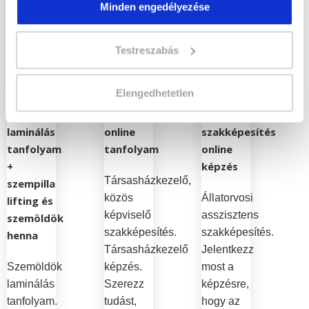
Minden engedélyezése
Szépségápolási
Ingatlanszakmai
Állategészségügyi
Testreszabás
és divat
tanfolyamaink
tanfolyamaink
tanfolyamaink
Elengedhetetlen
Társasházkezelő
Állatorvosi
Szemöldök
szakképesítés
asszisztens
laminálás
online
szakképesítés
tanfolyam
tanfolyam
online
+
képzés
Társasházkezelő,
szempilla
közös
Állatorvosi
lifting és
képviselő
asszisztens
szemöldök
szakképesítés.
szakképesítés.
henna
Társasházkezelő
Jelentkezz
Szemöldök
képzés.
most a
laminálás
Szerezz
képzésre,
tanfolyam.
tudást,
hogy az