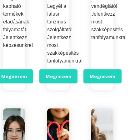
kapható
Legyél a
vendéglátó!
termékek
falusi
Jelentkezz
eladásának
turizmus
most
folyamatát.
szolgáltató!
szakképesítés
Jelentkezz
Jelentkezz
tanfolyamunkra!
képzésünkre!
most
szakképesítés
tanfolyamunkra!
Megnézem
Megnézem
Megnézem