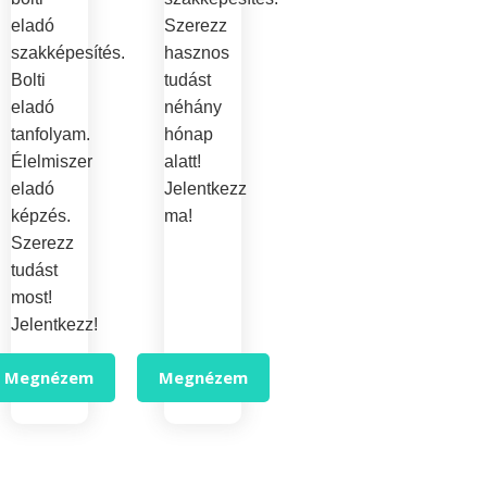
eladó
Szerezz
szakképesítés.
hasznos
Bolti
tudást
eladó
néhány
tanfolyam.
hónap
Élelmiszer
alatt!
eladó
Jelentkezz
képzés.
ma!
Szerezz
tudást
most!
Jelentkezz!
Megnézem
Megnézem