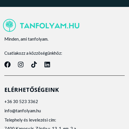
Minden, ami tanfolyam.
Csatlakozz a közzöségünkhöz:
ELÉRHETŐSÉGEINK
+36 30 523 3362
info@tanfolyam.hu
Telephely és levelezési cím:
7400 Kaposvár, Zárda u. 13. 1. em. 2.a.