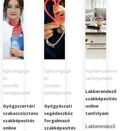
Egészségügyi
Egészségügyi
Ingatlanszakmai
és
és
tanfolyamaink
szociális
szociális
Lakberendező
tanfolyamaink
tanfolyamaink
szakképesítés
Gyógyszertári
Gyógyászati
online
szakasszisztens
segédeszköz
tanfolyam
szakképesítés
forgalmazó
Lakberendező
online
szakképesítés