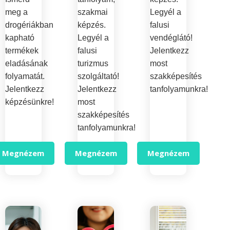
meg a
szakmai
Legyél a
drogériákban
képzés.
falusi
kapható
Legyél a
vendéglátó!
termékek
falusi
Jelentkezz
eladásának
turizmus
most
folyamatát.
szolgáltató!
szakképesítés
Jelentkezz
Jelentkezz
tanfolyamunkra!
képzésünkre!
most
szakképesítés
tanfolyamunkra!
Megnézem
Megnézem
Megnézem