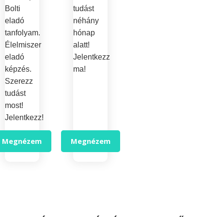
Bolti
tudást
eladó
néhány
tanfolyam.
hónap
Élelmiszer
alatt!
eladó
Jelentkezz
képzés.
ma!
Szerezz
tudást
most!
Jelentkezz!
Megnézem
Megnézem