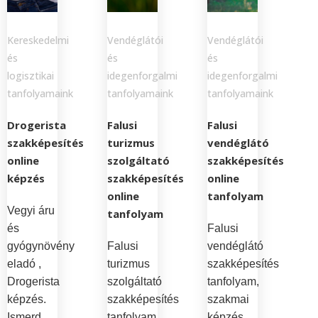
Kereskedelmi
Vendéglátói
Vendéglátói
és
és
és
logisztikai
idegenforgalmi
idegenforgalmi
tanfolyamaink
tanfolyamaink
tanfolyamaink
Drogerista
Falusi
Falusi
szakképesítés
turizmus
vendéglátó
online
szolgáltató
szakképesítés
képzés
szakképesítés
online
online
tanfolyam
Vegyi áru
tanfolyam
és
Falusi
gyógynövény
Falusi
vendéglátó
eladó ,
turizmus
szakképesítés
Drogerista
szolgáltató
tanfolyam,
képzés.
szakképesítés
szakmai
Ismerd
tanfolyam,
képzés.