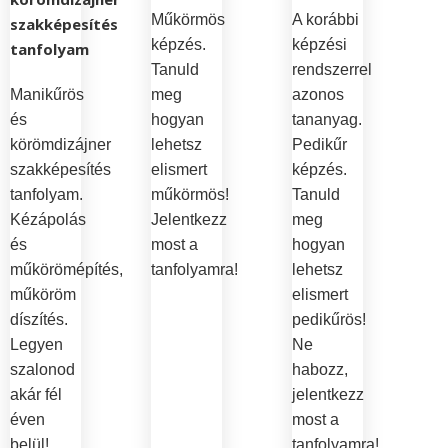
Műkörmös
A korábbi
szakképesítés
képzés.
képzési
tanfolyam
Tanuld
rendszerrel
Manikűrös
meg
azonos
és
hogyan
tananyag.
körömdizájner
lehetsz
Pedikűr
szakképesítés
elismert
képzés.
tanfolyam.
műkörmös!
Tanuld
Kézápolás
Jelentkezz
meg
és
most a
hogyan
műkörömépítés,
tanfolyamra!
lehetsz
műköröm
elismert
díszítés.
pedikűrös!
Legyen
Ne
szalonod
habozz,
akár fél
jelentkezz
éven
most a
belül!
tanfolyamra!