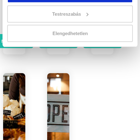
képzésre.
közös
lehess!
Szerezz
képviselő
Testreszabás
tudást
tanfolyamra!
most!
Elengedhetetlen
Megnézem
Megnézem
Megnézem