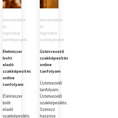
Kereskedelmi
Kereskedelmi
és
és
logisztikai
logisztikai
tanfolyamaink
tanfolyamaink
Élelmiszer
Üzletvezető
bolti
szakképesítés
eladó
online
szakképesítés
tanfolyam
online
Üzletvezető
tanfolyam
tanfolyam.
Élelmiszer
Üzletvezető
bolti
szakképesítés.
eladó
Szerezz
szakképesítés.
hasznos