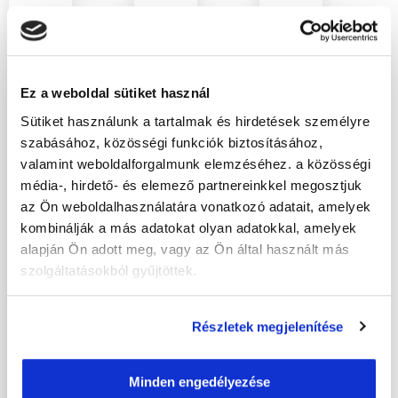
és
tanfolyamaink
tanfolyamaink
logisztikai
Társasházkezelő
Állatorvosi
tanfolyamaink
szakképesítés
asszisztens
Ez a weboldal sütiket használ
Ruházati
online
szakképesítés
eladó
tanfolyam
online
Sütiket használunk a tartalmak és hirdetések személyre
szakképesítés
képzés
szabásához, közösségi funkciók biztosításához,
Társasházkezelő,
online
valamint weboldalforgalmunk elemzéséhez. a közösségi
közös
Állatorvosi
tanfolyam
média-, hirdető- és elemező partnereinkkel megosztjuk
képviselő
asszisztens
az Ön weboldalhasználatára vonatkozó adatait, amelyek
Műszaki
szakképesítés.
szakképesítés.
kombinálják a más adatokat olyan adatokkal, amelyek
cikk
Társasházkezelő
Jelentkezz
alapján Ön adott meg, vagy az Ön által használt más
szolgáltatásokból gyűjtöttek.
eladó
képzés.
most a
tanfolyam.
Szerezz
képzésre,
Jelentkezz
tudást,
hogy az
Részletek megjelenítése
a
jelentkezz
állatorvos
Ruházati
ma a
szakképzett
Minden engedélyezése
eladó
Társasházkezelő,
segítője