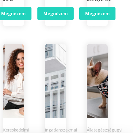
Megnézem
Megnézem
Megnézem
Kereskedelmi
Ingatlanszakmai
Állategészségügyi