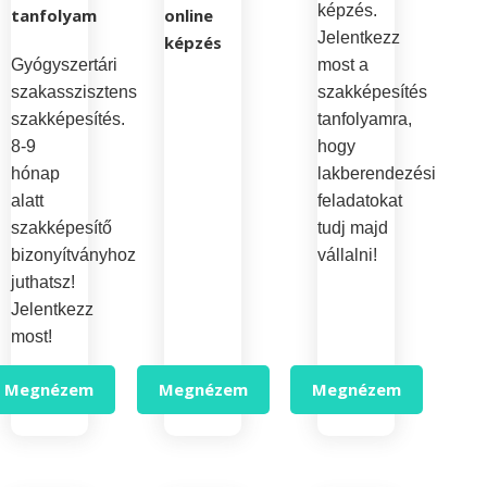
képzés.
tanfolyam
online
Jelentkezz
képzés
Gyógyszertári
most a
szakasszisztens
szakképesítés
szakképesítés.
tanfolyamra,
8-9
hogy
hónap
lakberendezési
alatt
feladatokat
szakképesítő
tudj majd
bizonyítványhoz
vállalni!
juthatsz!
Jelentkezz
most!
Megnézem
Megnézem
Megnézem