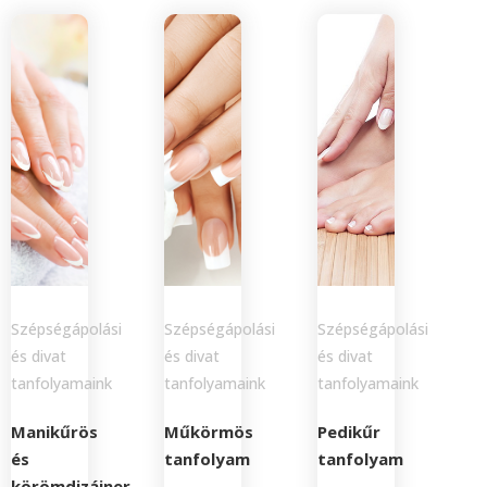
Szépségápolási
Szépségápolási
Szépségápolási
és divat
és divat
és divat
tanfolyamaink
tanfolyamaink
tanfolyamaink
Manikűrös
Műkörmös
Pedikűr
és
tanfolyam
tanfolyam
körömdizájner