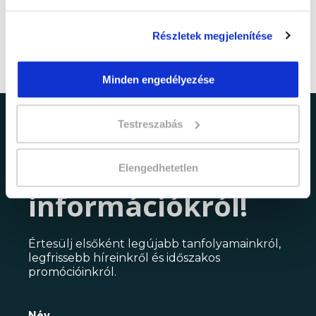
Részletek megjelenítése
Minden engedélyezése
Testreszabás
Ne maradj le a
legfrissebb
Elengedhetetlen
információkról!
Értesülj elsőként legújabb tanfolyamainkról,
legfrissebb híreinkről és időszakos
promócióinkról.