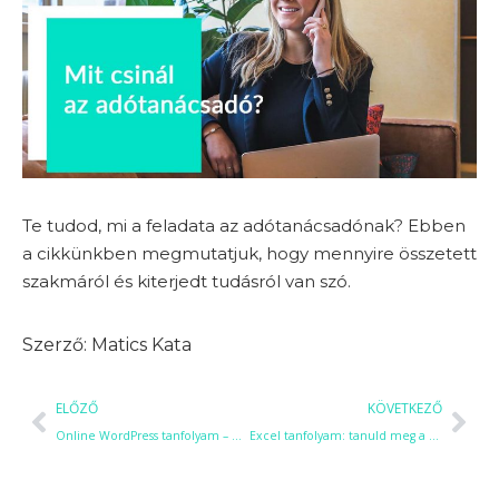
Te tudod, mi a feladata az adótanácsadónak? Ebben
a cikkünkben megmutatjuk, hogy mennyire összetett
szakmáról és kiterjedt tudásról van szó.
Matics Kata
ELŐZŐ
KÖVETKEZŐ
Online WordPress tanfolyam – Webshop és weboldal készítés lépésről lépésre
Excel tanfolyam: tanuld meg a világ vezető táblázatkezelőjének használatát