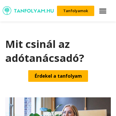
Tanfolyamok
Mit csinál az
adótanácsadó?
Érdekel a tanfolyam